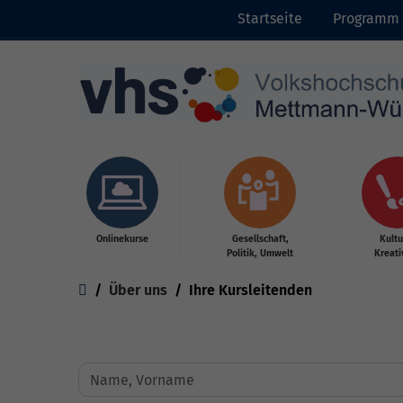
Startseite
Programm
Skip to main content
Onlinekurse
Gesellschaft,
Kultu
Politik, Umwelt
Kreati
You are here:
Über uns
Ihre Kursleitenden