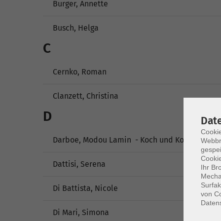
Burger, Annette
Busch, Helga
C
Cernko, Roman
Clanzett, Christina
D
Dat
Cookie
Darboe, Modou Lamin - Koch und Konditor in
Webbr
gespei
Cookie
Dattisi, Serena
Ihr Br
Mechan
Surfak
Di Battista, Nicole
von Co
Daten
Di Mari, Simona