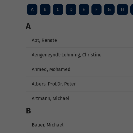
A
B
C
D
E
F
G
H
A
Abt, Renate
Aengeneyndt-Lehming, Christine
Ahmed, Mohamed
Albers, Prof.Dr. Peter
Artmann, Michael
B
Bauer, Michael