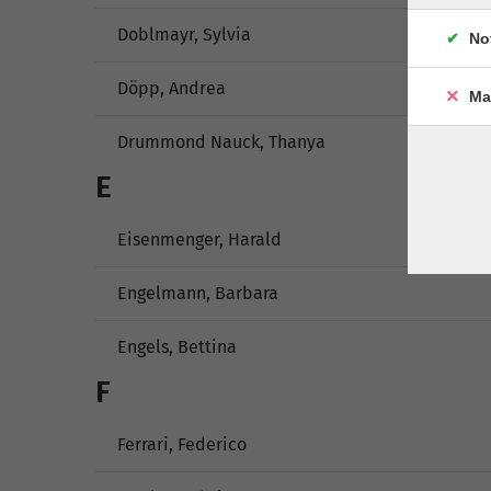
Doblmayr, Sylvia
No
Döpp, Andrea
Ma
Drummond Nauck, Thanya
E
Eisenmenger, Harald
Engelmann, Barbara
Engels, Bettina
F
Ferrari, Federico