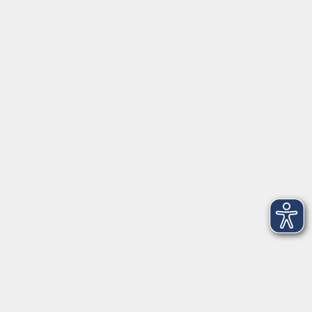
Schulstraße 7
42489 Wülfrath
info@vhs-mettmann.de
Tel: (0 20 58) 91 00 24
Fax: (0 20 14) 13 92 92