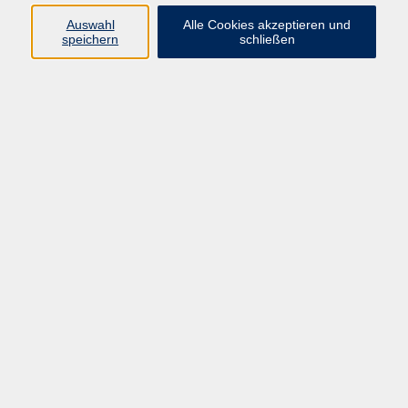
Auswahl
Alle Cookies akzeptieren und
speichern
schließen
Geschäftsstelle Mettmann
Schwarzbachstraße 28
40822 Mettmann
info@vhs-mettmann.de
Tel: (0 21 04) 13 92-0
Fax: (0 21 04) 13 92 92