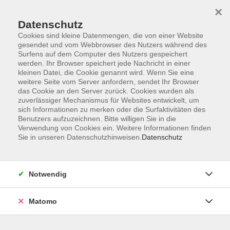
Startseite
Programm
Sprachen lernen
Ermäßigungen
×
Informationen
vhs-Sinfonieorchester
Über uns
Kontakt
Datenschutz
Cookies sind kleine Datenmengen, die von einer Website
gesendet und vom Webbrowser des Nutzers während des
Surfens auf dem Computer des Nutzers gespeichert
werden. Ihr Browser speichert jede Nachricht in einer
kleinen Datei, die Cookie genannt wird. Wenn Sie eine
weitere Seite vom Server anfordern, sendet Ihr Browser
Skip to main content
das Cookie an den Server zurück. Cookies wurden als
zuverlässiger Mechanismus für Websites entwickelt, um
sich Informationen zu merken oder die Surfaktivitäten des
Der Kurs konnte nicht gefunden werden.
Benutzers aufzuzeichnen. Bitte willigen Sie in die
Verwendung von Cookies ein. Weitere Informationen finden
Sie in unseren Datenschutzhinweisen.
Datenschutz
AGB
Notwendig
Datenschutzerklärung
Impressum
Matomo
Widerruf