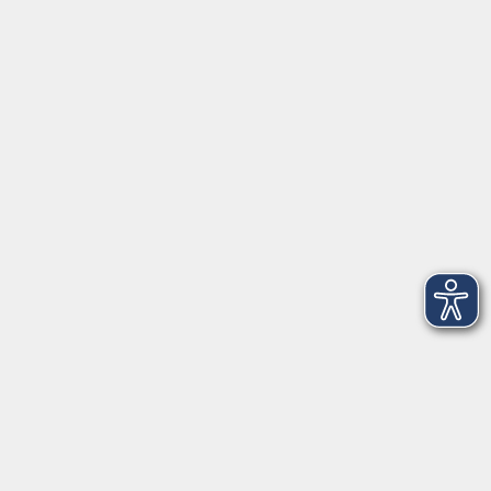
Schulstraße 7
42489 Wülfrath
info@vhs-mettmann.de
Tel: (0 20 58) 91 00 24
Fax: (0 20 14) 13 92 92