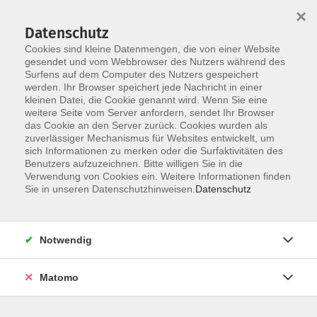
Startseite
Programm
Sprachen lernen
Ermäßigungen
×
Informationen
vhs-Sinfonieorchester
Über uns
Kontakt
Datenschutz
Cookies sind kleine Datenmengen, die von einer Website
gesendet und vom Webbrowser des Nutzers während des
Surfens auf dem Computer des Nutzers gespeichert
werden. Ihr Browser speichert jede Nachricht in einer
kleinen Datei, die Cookie genannt wird. Wenn Sie eine
weitere Seite vom Server anfordern, sendet Ihr Browser
Skip to main content
You are here:
das Cookie an den Server zurück. Cookies wurden als
Widerruf
zuverlässiger Mechanismus für Websites entwickelt, um
sich Informationen zu merken oder die Surfaktivitäten des
Benutzers aufzuzeichnen. Bitte willigen Sie in die
Verwendung von Cookies ein. Weitere Informationen finden
Widerruf
Sie in unseren Datenschutzhinweisen.
Datenschutz
Vorname *
Notwendig
Matomo
Nachname *