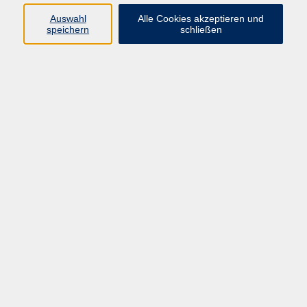
Auswahl
Alle Cookies akzeptieren und
E-Mail *
speichern
schließen
Kursinfo (Nr./Titel) *
Hiermit widerrufe ich den von mir
abgeschlossenen Vertrag *
Widerruf absenden
AGB
Datenschutzerklärung
Impressum
Widerruf