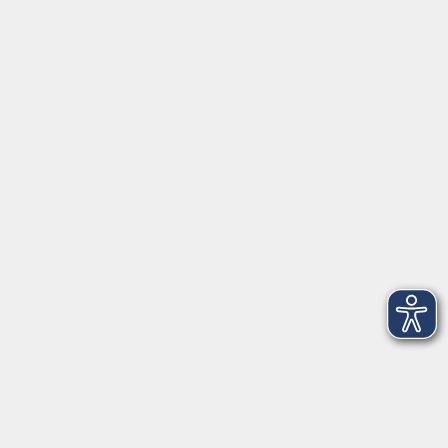
Dienstag und
15:00 - 17:00
Donnerstag
Geschäftsstelle Wülfrath
Schulstraße 7
42489 Wülfrath
info@vhs-mettmann.de
Tel: (0 20 58) 91 00 24
Fax: (0 20 14) 13 92 92