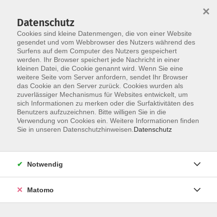
Startseite
Programm
Sprachen lernen
Ermäßigungen
×
Informationen
vhs-Sinfonieorchester
Über uns
Kontakt
Datenschutz
Cookies sind kleine Datenmengen, die von einer Website
gesendet und vom Webbrowser des Nutzers während des
Surfens auf dem Computer des Nutzers gespeichert
werden. Ihr Browser speichert jede Nachricht in einer
kleinen Datei, die Cookie genannt wird. Wenn Sie eine
weitere Seite vom Server anfordern, sendet Ihr Browser
Skip to main content
das Cookie an den Server zurück. Cookies wurden als
zuverlässiger Mechanismus für Websites entwickelt, um
sich Informationen zu merken oder die Surfaktivitäten des
Benutzers aufzuzeichnen. Bitte willigen Sie in die
Verwendung von Cookies ein. Weitere Informationen finden
Sie in unseren Datenschutzhinweisen.
Datenschutz
Notwendig
Sie sind hier:
Kultur & Kreativität
Esskultur: Kochen und Backen
Matomo