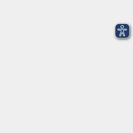
Dienstag und
15:00 - 17:00
Donnerstag
Geschäftsstelle Wülfrath
Schulstraße 7
42489 Wülfrath
info@vhs-mettmann.de
Tel: (0 20 58) 91 00 24
Fax: (0 20 14) 13 92 92