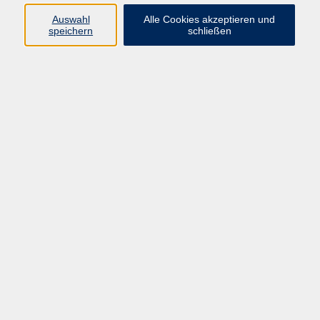
Auswahl
Alle Cookies akzeptieren und
speichern
schließen
Ergebnisse filtern
Burnout-Prävention kompakt: Starke
Resilienz-Tools für Sie und Ihr Team
Sa. 29.08.2026 09:00
Wülfrath
Python für Einsteiger:innen -
Programmieren von Anfang an
Di. 08.09.2026 18:00
vhs.cloud