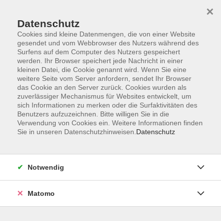
Startseite
Programm
Sprachen lernen
Ermäßigungen
×
Informationen
vhs-Sinfonieorchester
Über uns
Kontakt
Datenschutz
Cookies sind kleine Datenmengen, die von einer Website
gesendet und vom Webbrowser des Nutzers während des
Surfens auf dem Computer des Nutzers gespeichert
werden. Ihr Browser speichert jede Nachricht in einer
kleinen Datei, die Cookie genannt wird. Wenn Sie eine
weitere Seite vom Server anfordern, sendet Ihr Browser
Skip to main content
das Cookie an den Server zurück. Cookies wurden als
zuverlässiger Mechanismus für Websites entwickelt, um
sich Informationen zu merken oder die Surfaktivitäten des
Benutzers aufzuzeichnen. Bitte willigen Sie in die
EDV & Beruf
Verwendung von Cookies ein. Weitere Informationen finden
Sie in unseren Datenschutzhinweisen.
Datenschutz
Notwendig
15 Kurse
Matomo
zurück zu NEU im Programm