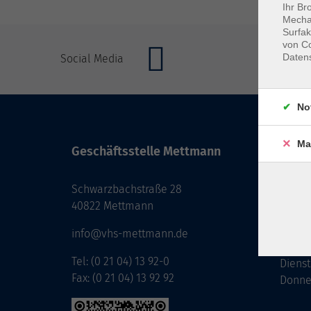
Ihr Br
Mechan
Surfak
von Co
Daten
Social Media
No
Ma
Geschäftsstelle Mettmann
Öffnun
Monta
Schwarzbachstraße 28
Donne
40822 Mettmann
Freita
info@vhs-mettmann.de
Tel: (0 21 04) 13 92-0
Diens
Fax: (0 21 04) 13 92 92
Donne