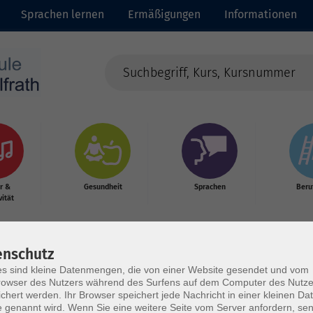
Sprachen lernen
Ermäßigungen
Informationen
r &
Gesundheit
Sprachen
Beru
vität
enschutz
s sind kleine Datenmengen, die von einer Website gesendet und vom
owser des Nutzers während des Surfens auf dem Computer des Nutze
chert werden. Ihr Browser speichert jede Nachricht in einer kleinen Dat
 genannt wird. Wenn Sie eine weitere Seite vom Server anfordern, se