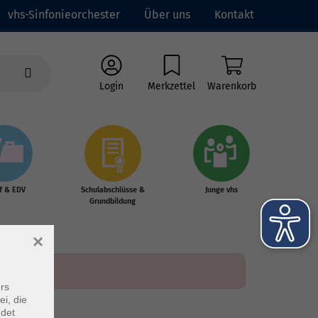
vhs-Sinfonieorchester
Über uns
Kontakt
Login
Merkzettel
Warenkorb
f & EDV
Schulabschlüsse &
Junge vhs
Grundbildung
×
rs
ei, die
ndet