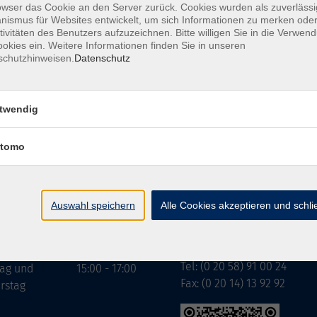
owser das Cookie an den Server zurück. Cookies wurden als zuverlässi
ismus für Websites entwickelt, um sich Informationen zu merken oder
tivitäten des Benutzers aufzuzeichnen. Bitte willigen Sie in die Verwen
okies ein. Weitere Informationen finden Sie in unseren
A
schutzhinweisen.
Datenschutz
twendig
tomo
Geschäftsstelle Wülfrat
gszeiten:
g bis
07:30 - 13:00
Schulstraße 7
rstag
Auswahl speichern
Alle Cookies akzeptieren und schl
42489 Wülfrath
g
07:30 - 11:00
info@vhs-mettmann.de
Tel: (0 20 58) 91 00 24
tag und
15:00 - 17:00
Fax: (0 20 14) 13 92 92
rstag