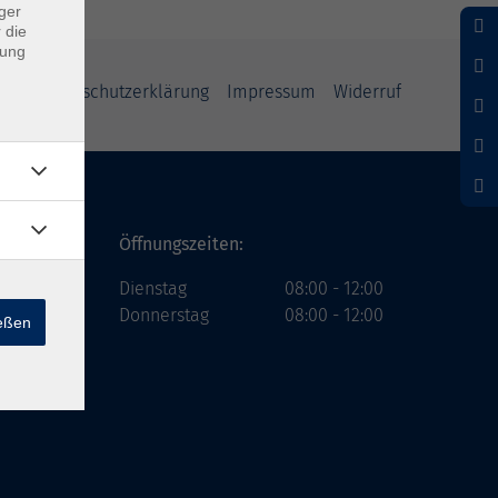
ger
 die
dung
GB
Datenschutzerklärung
Impressum
Widerruf
h
Öffnungszeiten:
Dienstag
08:00 - 12:00
Donnerstag
08:00 - 12:00
ießen