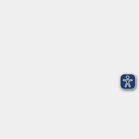
Dienstag und
15:00 - 17:00
Donnerstag
Geschäftsstelle Wülfrath
Schulstraße 7
42489 Wülfrath
info@vhs-mettmann.de
Tel: (0 20 58) 91 00 24
Fax: (0 20 14) 13 92 92