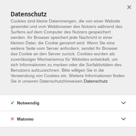
Startseite
Programm
Sprachen lernen
Ermäßigungen
×
Informationen
vhs-Sinfonieorchester
Über uns
Kontakt
Datenschutz
Cookies sind kleine Datenmengen, die von einer Website
gesendet und vom Webbrowser des Nutzers während des
Surfens auf dem Computer des Nutzers gespeichert
werden. Ihr Browser speichert jede Nachricht in einer
kleinen Datei, die Cookie genannt wird. Wenn Sie eine
weitere Seite vom Server anfordern, sendet Ihr Browser
Skip to main content
das Cookie an den Server zurück. Cookies wurden als
zuverlässiger Mechanismus für Websites entwickelt, um
sich Informationen zu merken oder die Surfaktivitäten des
Benutzers aufzuzeichnen. Bitte willigen Sie in die
Verwendung von Cookies ein. Weitere Informationen finden
Sie in unseren Datenschutzhinweisen.
Datenschutz
Notwendig
Sie sind hier:
Gesellschaft | Politik | Umwelt
Familie | Erziehung | Pädagogik
Matomo