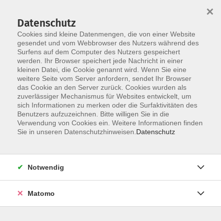
Startseite
Programm
Sprachen lernen
Ermäßigungen
×
Informationen
vhs-Sinfonieorchester
Über uns
Kontakt
Datenschutz
Cookies sind kleine Datenmengen, die von einer Website
gesendet und vom Webbrowser des Nutzers während des
Surfens auf dem Computer des Nutzers gespeichert
werden. Ihr Browser speichert jede Nachricht in einer
kleinen Datei, die Cookie genannt wird. Wenn Sie eine
weitere Seite vom Server anfordern, sendet Ihr Browser
Skip to main content
das Cookie an den Server zurück. Cookies wurden als
zuverlässiger Mechanismus für Websites entwickelt, um
sich Informationen zu merken oder die Surfaktivitäten des
Benutzers aufzuzeichnen. Bitte willigen Sie in die
Verwendung von Cookies ein. Weitere Informationen finden
Sie in unseren Datenschutzhinweisen.
Datenschutz
Notwendig
Sie sind hier:
Gesellschaft | Politik | Umwelt
Familie | Erziehung | Pädagogik
Matomo