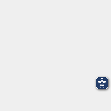
Dienstag und
15:00 - 17:00
Donnerstag
Geschäftsstelle Wülfrath
Schulstraße 7
42489 Wülfrath
info@vhs-mettmann.de
Tel: (0 20 58) 91 00 24
Fax: (0 20 14) 13 92 92