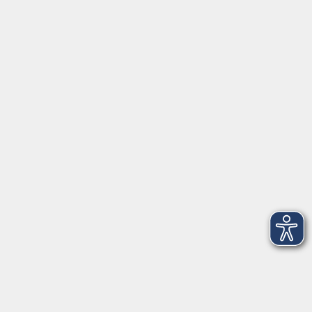
Geschäftsstelle Wülfrath
Schulstraße 7
42489 Wülfrath
info@vhs-mettmann.de
Tel: (0 20 58) 91 00 24
Fax: (0 20 14) 13 92 92