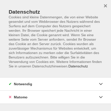
Startseite
Programm
Sprachen lernen
Ermäßigungen
×
Informationen
vhs-Sinfonieorchester
Über uns
Kontakt
Datenschutz
Cookies sind kleine Datenmengen, die von einer Website
gesendet und vom Webbrowser des Nutzers während des
Surfens auf dem Computer des Nutzers gespeichert
werden. Ihr Browser speichert jede Nachricht in einer
kleinen Datei, die Cookie genannt wird. Wenn Sie eine
weitere Seite vom Server anfordern, sendet Ihr Browser
Skip to main content
das Cookie an den Server zurück. Cookies wurden als
zuverlässiger Mechanismus für Websites entwickelt, um
sich Informationen zu merken oder die Surfaktivitäten des
Benutzers aufzuzeichnen. Bitte willigen Sie in die
Verbraucherfragen
Verwendung von Cookies ein. Weitere Informationen finden
Sie in unseren Datenschutzhinweisen.
Datenschutz
Notwendig
4 Kurse
Matomo
zurück zu Onlinekurse