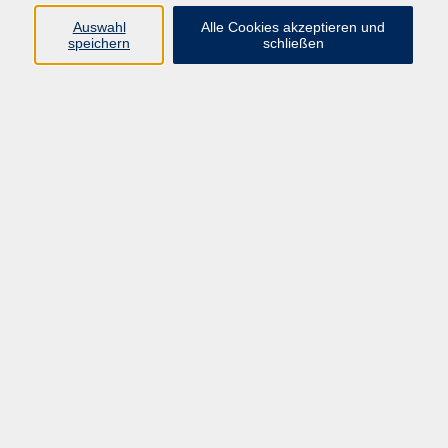
Auswahl
Alle Cookies akzeptieren und
speichern
schließen
Ergebnisse filtern
Live-Online: "Klimakoffer"
Di. 11.08.2026 18:00
Internet
Live-Online-Seminar: Der Finanzkompass
Fr. 18.09.2026 18:00
Internet