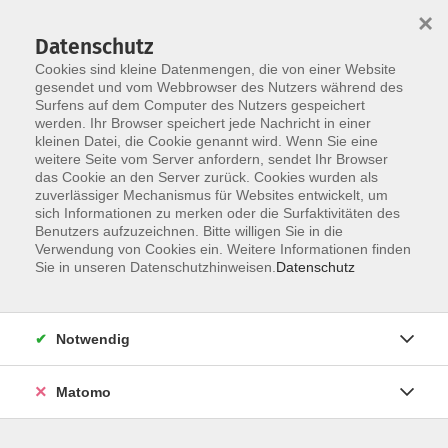
Startseite
Programm
Sprachen lernen
Ermäßigungen
×
Informationen
vhs-Sinfonieorchester
Über uns
Kontakt
Datenschutz
Cookies sind kleine Datenmengen, die von einer Website
gesendet und vom Webbrowser des Nutzers während des
Surfens auf dem Computer des Nutzers gespeichert
werden. Ihr Browser speichert jede Nachricht in einer
kleinen Datei, die Cookie genannt wird. Wenn Sie eine
weitere Seite vom Server anfordern, sendet Ihr Browser
Skip to main content
das Cookie an den Server zurück. Cookies wurden als
zuverlässiger Mechanismus für Websites entwickelt, um
sich Informationen zu merken oder die Surfaktivitäten des
Benutzers aufzuzeichnen. Bitte willigen Sie in die
NEU im Programm
Verwendung von Cookies ein. Weitere Informationen finden
Sie in unseren Datenschutzhinweisen.
Datenschutz
Notwendig
71 Kurse
Matomo
Kurse nach Themen