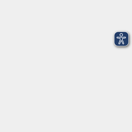
Impressum
Widerruf
Geschäftsstelle Mettmann
Schwarzbachstraße 28
40822 Mettmann
info@vhs-mettmann.de
Tel: (0 21 04) 13 92-0
Fax: (0 21 04) 13 92 92