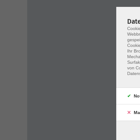
Dat
Cookie
Webbr
gespei
Cookie
Ihr Br
Mechan
Surfak
von Co
Daten
No
Ma