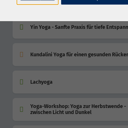
Yin Yoga - Sanfte Praxis für tiefe Entspan
Kundalini Yoga für einen gesunden Rücke
Lachyoga
Yoga-Workshop: Yoga zur Herbstwende -
zwischen Licht und Dunkel