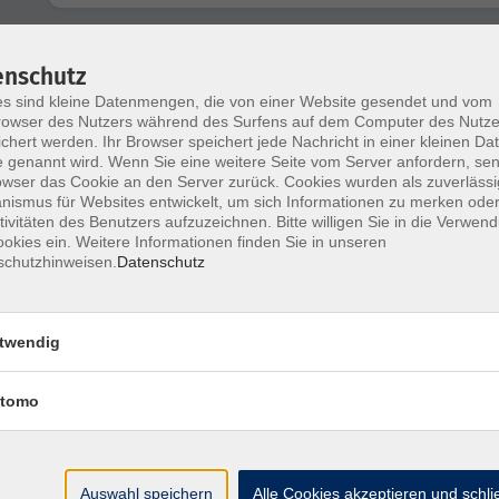
Faszienyoga
enschutz
s sind kleine Datenmengen, die von einer Website gesendet und vom
owser des Nutzers während des Surfens auf dem Computer des Nutze
chert werden. Ihr Browser speichert jede Nachricht in einer kleinen Dat
 genannt wird. Wenn Sie eine weitere Seite vom Server anfordern, se
Hatha Yoga am Mittwoch
owser das Cookie an den Server zurück. Cookies wurden als zuverlässi
ismus für Websites entwickelt, um sich Informationen zu merken oder
tivitäten des Benutzers aufzuzeichnen. Bitte willigen Sie in die Verwen
okies ein. Weitere Informationen finden Sie in unseren
schutzhinweisen.
Datenschutz
Gelassenheit pur – Tiefenentspannung mi
Meditation und Yoga Nidra
twendig
Hatha Yoga am Donnerstag
tomo
Auswahl speichern
Alle Cookies akzeptieren und schl
Kundalini Yoga für einen gesunden Rücke