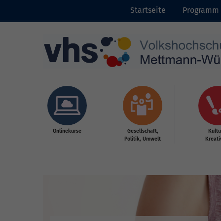
Startseite
Programm
Skip to main content
Onlinekurse
Gesellschaft,
Kultu
Politik, Umwelt
Kreati