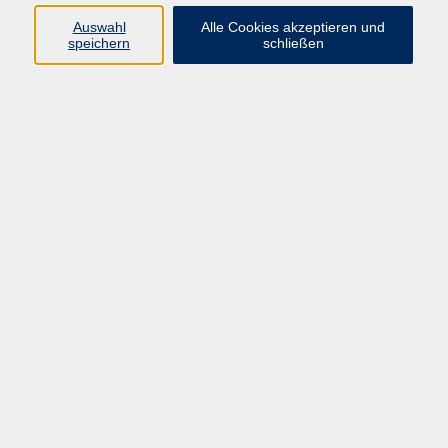
Auswahl
Alle Cookies akzeptieren und
speichern
schließen
Geschäftsstelle Mettmann
Schwarzbachstraße 28
40822 Mettmann
info@vhs-mettmann.de
Tel: (0 21 04) 13 92-0
Fax: (0 21 04) 13 92 92