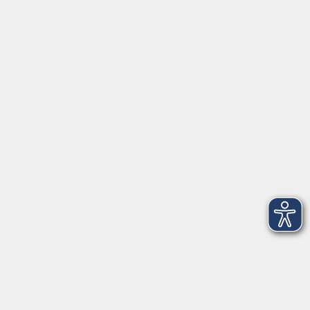
Schulstraße 7
42489 Wülfrath
info@vhs-mettmann.de
Tel: (0 20 58) 91 00 24
Fax: (0 20 14) 13 92 92