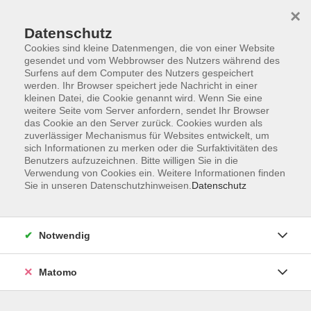
Startseite
Programm
Sprachen lernen
Ermäßigungen
×
Informationen
vhs-Sinfonieorchester
Über uns
Kontakt
Datenschutz
Cookies sind kleine Datenmengen, die von einer Website
gesendet und vom Webbrowser des Nutzers während des
Surfens auf dem Computer des Nutzers gespeichert
werden. Ihr Browser speichert jede Nachricht in einer
kleinen Datei, die Cookie genannt wird. Wenn Sie eine
weitere Seite vom Server anfordern, sendet Ihr Browser
Skip to main content
das Cookie an den Server zurück. Cookies wurden als
zuverlässiger Mechanismus für Websites entwickelt, um
sich Informationen zu merken oder die Surfaktivitäten des
Der Kurs konnte nicht gefunden werden.
Benutzers aufzuzeichnen. Bitte willigen Sie in die
Verwendung von Cookies ein. Weitere Informationen finden
Sie in unseren Datenschutzhinweisen.
Datenschutz
AGB
Notwendig
Datenschutzerklärung
Impressum
Matomo
Widerruf