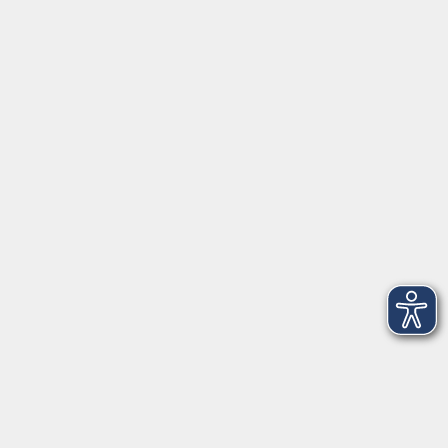
Schulstraße 7
42489 Wülfrath
info@vhs-mettmann.de
Tel: (0 20 58) 91 00 24
Fax: (0 20 14) 13 92 92