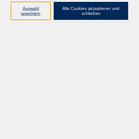
Auswahl
Alle Cookies akzeptieren und
speichern
schließen
Geschäftsstelle Mettmann
Schwarzbachstraße 28
40822 Mettmann
info@vhs-mettmann.de
Tel: (0 21 04) 13 92-0
Fax: (0 21 04) 13 92 92