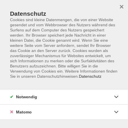
Startseite
Programm
Sprachen lernen
Ermäßigungen
×
Informationen
vhs-Sinfonieorchester
Über uns
Kontakt
Datenschutz
Cookies sind kleine Datenmengen, die von einer Website
gesendet und vom Webbrowser des Nutzers während des
Surfens auf dem Computer des Nutzers gespeichert
werden. Ihr Browser speichert jede Nachricht in einer
kleinen Datei, die Cookie genannt wird. Wenn Sie eine
weitere Seite vom Server anfordern, sendet Ihr Browser
Skip to main content
das Cookie an den Server zurück. Cookies wurden als
zuverlässiger Mechanismus für Websites entwickelt, um
sich Informationen zu merken oder die Surfaktivitäten des
Der Kurs konnte nicht gefunden werden.
Benutzers aufzuzeichnen. Bitte willigen Sie in die
Verwendung von Cookies ein. Weitere Informationen finden
Sie in unseren Datenschutzhinweisen.
Datenschutz
AGB
Notwendig
Datenschutzerklärung
Impressum
Matomo
Widerruf