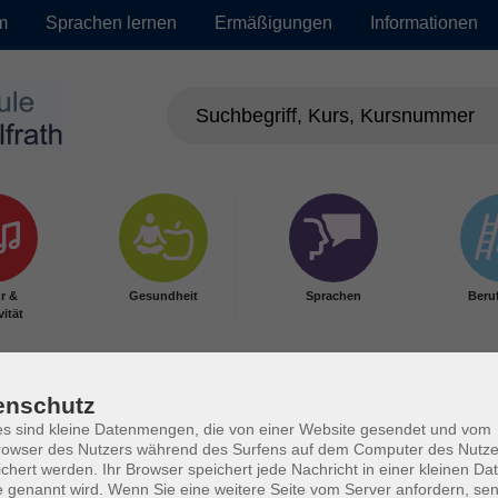
m
Sprachen lernen
Ermäßigungen
Informationen
r &
Gesundheit
Sprachen
Beru
vität
enschutz
s sind kleine Datenmengen, die von einer Website gesendet und vom
owser des Nutzers während des Surfens auf dem Computer des Nutze
chert werden. Ihr Browser speichert jede Nachricht in einer kleinen Dat
 genannt wird. Wenn Sie eine weitere Seite vom Server anfordern, se