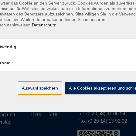
owser das Cookie an den Server zurück. Cookies wurden als zuverlässi
ismus für Websites entwickelt, um sich Informationen zu merken oder
tivitäten des Benutzers aufzuzeichnen. Bitte willigen Sie in die Verwen
okies ein. Weitere Informationen finden Sie in unseren
A
schutzhinweisen.
Datenschutz
twendig
tomo
Geschäftsstelle Wülfr
gszeiten:
g bis
07:30 - 13:00
Schulstraße 7
rstag
Auswahl speichern
Alle Cookies akzeptieren und schl
42489 Wülfrath
g
07:30 - 11:00
info@vhs-mettmann.de
Tel: (0 20 58) 91 00 24
tag und
15:00 - 17:00
Fax: (0 20 14) 13 92 92
rstag