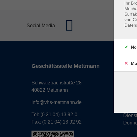
Ihr Br
Mechan
Surfak
von Co
Daten
Social Media
No
Ma
Geschäftsstelle Mettmann
Öffnun
Monta
Schwarzbachstraße 28
Donne
40822 Mettmann
Freita
info@vhs-mettmann.de
Tel: (0 21 04) 13 92-0
Diens
Fax: (0 21 04) 13 92 92
Donne