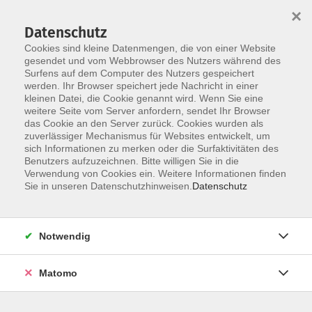
Startseite
Programm
Sprachen lernen
Ermäßigungen
×
Informationen
vhs-Sinfonieorchester
Über uns
Kontakt
Datenschutz
Cookies sind kleine Datenmengen, die von einer Website
gesendet und vom Webbrowser des Nutzers während des
Surfens auf dem Computer des Nutzers gespeichert
werden. Ihr Browser speichert jede Nachricht in einer
kleinen Datei, die Cookie genannt wird. Wenn Sie eine
weitere Seite vom Server anfordern, sendet Ihr Browser
Skip to main content
das Cookie an den Server zurück. Cookies wurden als
zuverlässiger Mechanismus für Websites entwickelt, um
sich Informationen zu merken oder die Surfaktivitäten des
Benutzers aufzuzeichnen. Bitte willigen Sie in die
Verwendung von Cookies ein. Weitere Informationen finden
Sie in unseren Datenschutzhinweisen.
Datenschutz
Notwendig
Sie sind hier:
Gesellschaft | Politik | Umwelt
Kochkurs für Menschen mit und ohne
Matomo
Behinderung