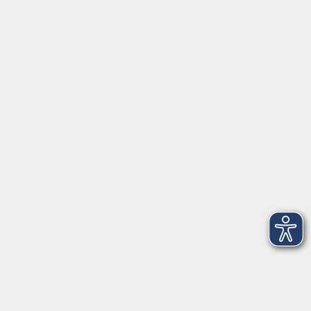
Öffnungszeiten:
Montag bis
07:30 - 13:00
Donnerstag
Freitag
07:30 - 11:00
Dienstag und
15:00 - 17:00
Donnerstag
Geschäftsstelle Wülfrath
Schulstraße 7