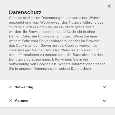
Startseite
Programm
Sprachen lernen
Ermäßigungen
×
Informationen
vhs-Sinfonieorchester
Über uns
Kontakt
Datenschutz
Cookies sind kleine Datenmengen, die von einer Website
gesendet und vom Webbrowser des Nutzers während des
Surfens auf dem Computer des Nutzers gespeichert
werden. Ihr Browser speichert jede Nachricht in einer
kleinen Datei, die Cookie genannt wird. Wenn Sie eine
weitere Seite vom Server anfordern, sendet Ihr Browser
Skip to main content
das Cookie an den Server zurück. Cookies wurden als
zuverlässiger Mechanismus für Websites entwickelt, um
sich Informationen zu merken oder die Surfaktivitäten des
Der Kurs konnte nicht gefunden werden.
Benutzers aufzuzeichnen. Bitte willigen Sie in die
Verwendung von Cookies ein. Weitere Informationen finden
Sie in unseren Datenschutzhinweisen.
Datenschutz
AGB
Notwendig
Datenschutzerklärung
Impressum
Matomo
Widerruf