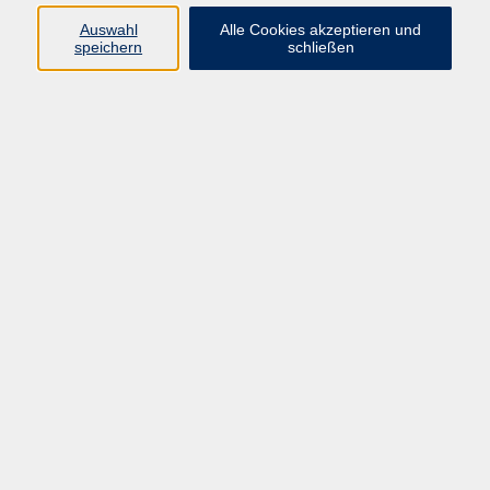
Auswahl
Alle Cookies akzeptieren und
speichern
schließen
Geschäftsstelle Mettmann
Schwarzbachstraße 28
40822 Mettmann
info@vhs-mettmann.de
Tel: (0 21 04) 13 92-0
Fax: (0 21 04) 13 92 92