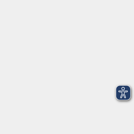
Schulstraße 7
42489 Wülfrath
info@vhs-mettmann.de
Tel: (0 20 58) 91 00 24
Fax: (0 20 14) 13 92 92