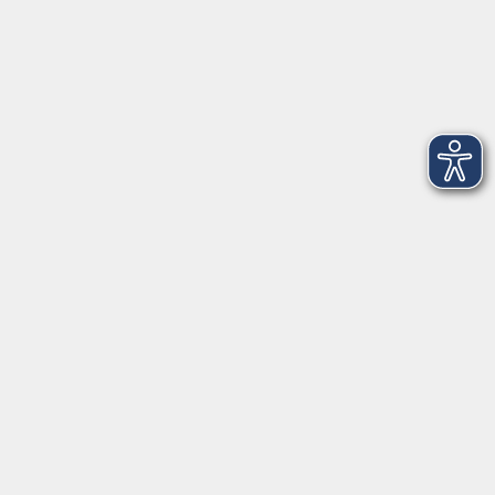
Schulstraße 7
42489 Wülfrath
info@vhs-mettmann.de
Tel: (0 20 58) 91 00 24
Fax: (0 20 14) 13 92 92