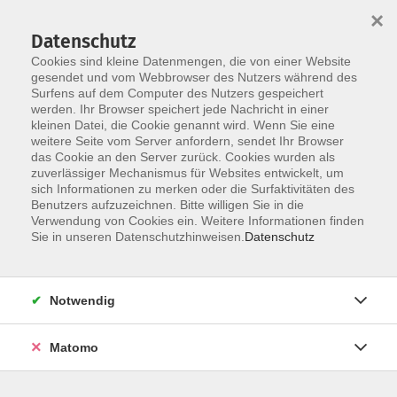
Startseite
Programm
Sprachen lernen
Ermäßigungen
×
Informationen
vhs-Sinfonieorchester
Über uns
Kontakt
Datenschutz
Cookies sind kleine Datenmengen, die von einer Website
gesendet und vom Webbrowser des Nutzers während des
Surfens auf dem Computer des Nutzers gespeichert
werden. Ihr Browser speichert jede Nachricht in einer
kleinen Datei, die Cookie genannt wird. Wenn Sie eine
weitere Seite vom Server anfordern, sendet Ihr Browser
Skip to main content
das Cookie an den Server zurück. Cookies wurden als
zuverlässiger Mechanismus für Websites entwickelt, um
sich Informationen zu merken oder die Surfaktivitäten des
Benutzers aufzuzeichnen. Bitte willigen Sie in die
Verwendung von Cookies ein. Weitere Informationen finden
Sie in unseren Datenschutzhinweisen.
Datenschutz
Notwendig
Sie sind hier:
Gesellschaft | Politik | Umwelt
Matomo
Beziehung stärken und Konflikte klären
Mehr Verständnis, Klarheit und neue