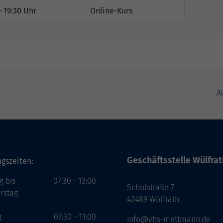
– 19:30 Uhr
Online-Kurs
A
Geschäftsstelle Wülfrat
gszeiten:
g bis
07:30 - 13:00
Schulstraße 7
rstag
42489 Wülfrath
g
07:30 - 11:00
info@vhs-mettmann.de