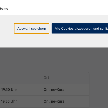
tomo
er, Studierende
Auswahl speichern
Alle Cookies akzeptieren und schl
. Die Zugangsdaten werden Ihnen rechtzeitig vor
Ort
 19:30 Uhr
Online-Kurs
 19:30 Uhr
Online-Kurs