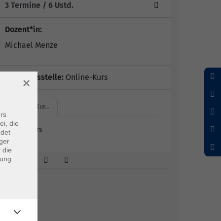
3 Termine
/ 6
Ustd.
Dozent*in:
Michael Menze
Geschäftsstelle:
Online-Kurs
×
Online-Kur…
rs
ei, die
Online-Kurs
ndet
ger
 die
dung