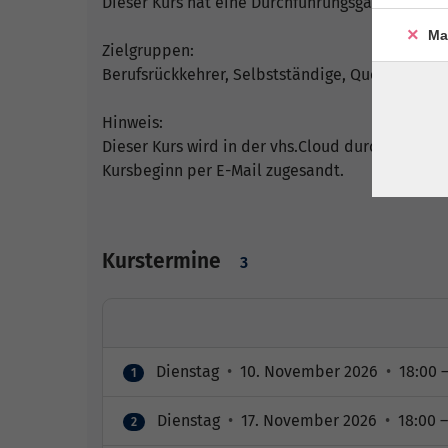
Dieser Kurs hat eine Durchführungsgarantie
Ma
Zielgruppen:
Berufsrückkehrer, Selbstständige, Quereinsteig
Hinweis:
Dieser Kurs wird in der vhs.Cloud durchgeführt
Kursbeginn per E-Mail zugesandt.
Kurstermine
3
Dienstag
•
10. November 2026
•
18:00 –
1
Dienstag
•
17. November 2026
•
18:00 –
2