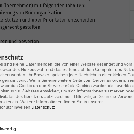
en übernehmen) mit folgenden Inhalten:
ierung von Büroorganisation
erstützen und über Prioritäten entscheiden
sgerecht gestalten
ieren und bewerten
ervorlage steuern
bnisse einfordern und bereitstellen
enschutz
sammenstellen
s sind kleine Datenmengen, die von einer Website gesendet und vom
owser des Nutzers während des Surfens auf dem Computer des Nutze
chert werden. Ihr Browser speichert jede Nachricht in einer kleinen Dat
 genannt wird. Wenn Sie eine weitere Seite vom Server anfordern, se
erkzeuge des Projektmanagements und wenden
owser das Cookie an den Server zurück. Cookies wurden als zuverlässi
ismus für Websites entwickelt, um sich Informationen zu merken oder
an.
tivitäten des Benutzers aufzuzeichnen. Bitte willigen Sie in die Verwen
hrung und Kontrolle von Projekten mit und
okies ein. Weitere Informationen finden Sie in unseren
inzelne Aufgabenbereiche.
schutzhinweisen.
Datenschutz
nständig zu leiten und typische Herausforderungen
twendig