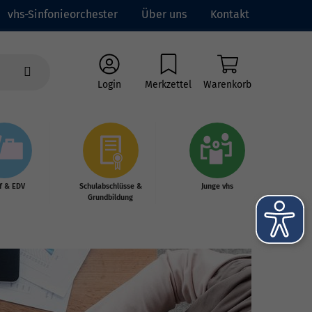
vhs-Sinfonieorchester
Über uns
Kontakt
Login
Merkzettel
Warenkorb
f & EDV
Schulabschlüsse &
Junge vhs
Grundbildung