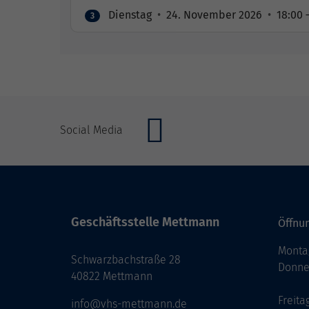
Dienstag
•
24. November 2026
•
18:00 
3
Social Media
Geschäftsstelle Mettmann
Öffnun
Monta
Schwarzbachstraße 28
Donne
40822 Mettmann
Freita
info@vhs-mettmann.de