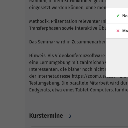
Rahmen, in dem KI‑Funktionen gezielt zur Unter
eingesetzt werden können, ohne menschliche V
No
Methodik: Präsentation relevanter Inhalte, akti
Transferphasen sowie interaktive Übungen: „Refl
Ma
Das Seminar wird in Zusammenarbeit mit der vh
Hinweis: Als Videokonferenzsoftware wird eine
eine Lernumgebung mit zahlreichen Optionen zur
Interessenten, die bisher noch nicht mit ZOOM g
der Internetadresse https://zoom.us/test – die 
Testumgebung. Die parallele Mitarbeit wird dur
Endgeräts, etwa eines Tablet-Computers, für di
Kurstermine
3