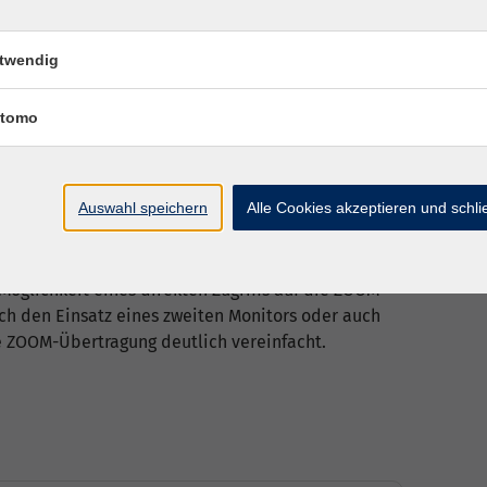
stützung von Arbeits‑ und Projektprozessen
erantwortung und Steuerung zu ersetzen.
twendig
ve Diskussion, angeleitete Reflexions- und
ection in Action!“
tomo
s DigitalKooperation durchgeführt.
Auswahl speichern
Alle Cookies akzeptieren und schl
 datenschutzkonforme ZOOM-Lizenz eingesetzt, die
 Interaktion garantiert. Für Interessentinnen und
earbeitet haben, besteht zu jeder Zeit – dies unter
Möglichkeit eines direkten Zugriffs auf die ZOOM-
ch den Einsatz eines zweiten Monitors oder auch
e ZOOM-Übertragung deutlich vereinfacht.