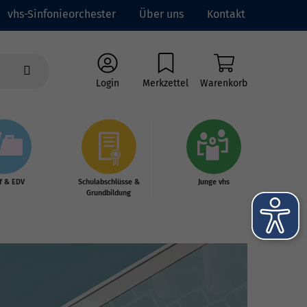
vhs-Sinfonieorchester
Über uns
Kontakt
Login
Merkzettel
Warenkorb
f & EDV
Schulabschlüsse &
Junge vhs
Grundbildung