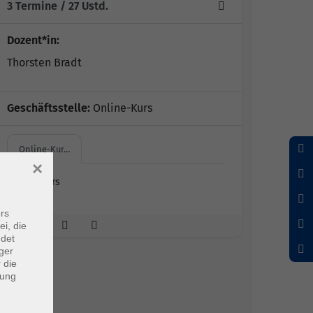
3 Termine
/ 27
Ustd.
Dozent*in:
Thorsten Bradt
Geschäftsstelle:
Online-Kurs
Online-Kur…
×
Online-Kurs
rs
ei, die
ndet
ger
 die
dung