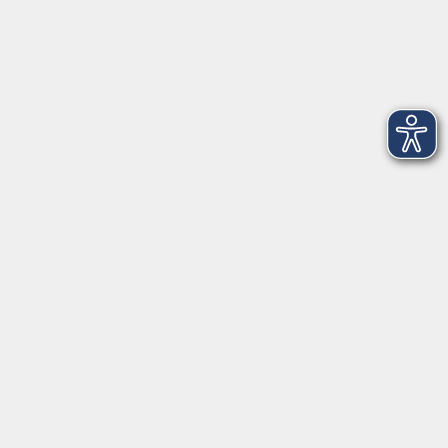
Donnerstag
Freitag
07:30 - 11:00
Dienstag und
15:00 - 17:00
Donnerstag
Geschäftsstelle Wülfrath
Schulstraße 7
42489 Wülfrath
info@vhs-mettmann.de