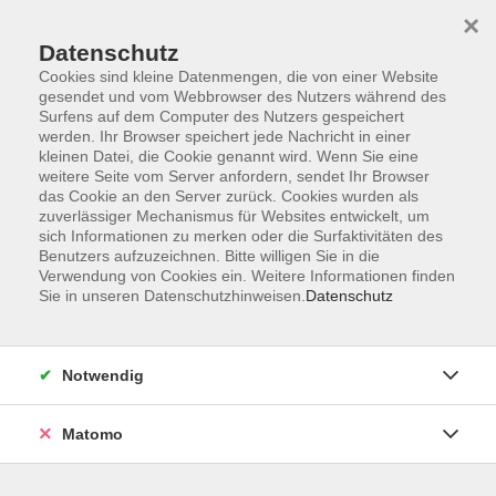
Startseite
Programm
Sprachen lernen
Ermäßigungen
×
Informationen
vhs-Sinfonieorchester
Über uns
Kontakt
Datenschutz
Cookies sind kleine Datenmengen, die von einer Website
gesendet und vom Webbrowser des Nutzers während des
Surfens auf dem Computer des Nutzers gespeichert
werden. Ihr Browser speichert jede Nachricht in einer
kleinen Datei, die Cookie genannt wird. Wenn Sie eine
weitere Seite vom Server anfordern, sendet Ihr Browser
Skip to main content
das Cookie an den Server zurück. Cookies wurden als
zuverlässiger Mechanismus für Websites entwickelt, um
sich Informationen zu merken oder die Surfaktivitäten des
Benutzers aufzuzeichnen. Bitte willigen Sie in die
Verwendung von Cookies ein. Weitere Informationen finden
Sie in unseren Datenschutzhinweisen.
Datenschutz
Notwendig
Sie sind hier:
EDV & Beruf
Matomo
Bildungsurlaub / Intensivseminar:
Social Media und Content Marketing mit