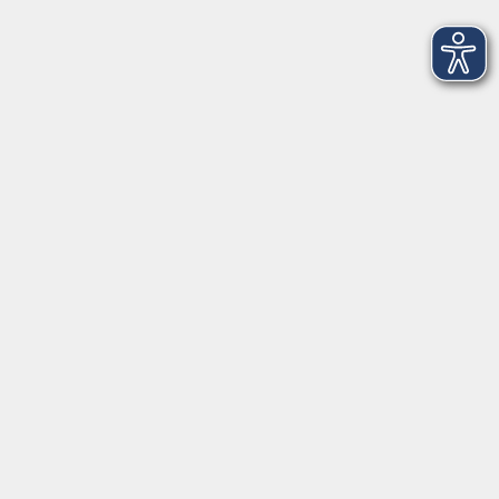
Schulstraße 7
42489 Wülfrath
info@vhs-mettmann.de
Tel: (0 20 58) 91 00 24
Fax: (0 20 14) 13 92 92