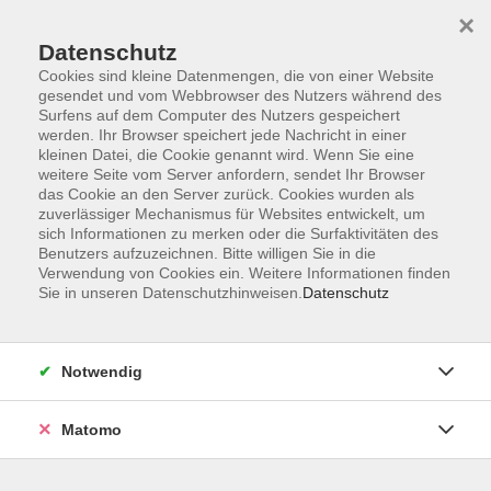
Startseite
Programm
Sprachen lernen
Ermäßigungen
×
Informationen
vhs-Sinfonieorchester
Über uns
Kontakt
Datenschutz
Cookies sind kleine Datenmengen, die von einer Website
gesendet und vom Webbrowser des Nutzers während des
Surfens auf dem Computer des Nutzers gespeichert
werden. Ihr Browser speichert jede Nachricht in einer
kleinen Datei, die Cookie genannt wird. Wenn Sie eine
weitere Seite vom Server anfordern, sendet Ihr Browser
Skip to main content
das Cookie an den Server zurück. Cookies wurden als
zuverlässiger Mechanismus für Websites entwickelt, um
sich Informationen zu merken oder die Surfaktivitäten des
Benutzers aufzuzeichnen. Bitte willigen Sie in die
Verwendung von Cookies ein. Weitere Informationen finden
Sie in unseren Datenschutzhinweisen.
Datenschutz
Notwendig
Sie sind hier:
Sprachen
Spanisch
Matomo
Spanisch Workshop: Taller de conversación
y gramática práctica