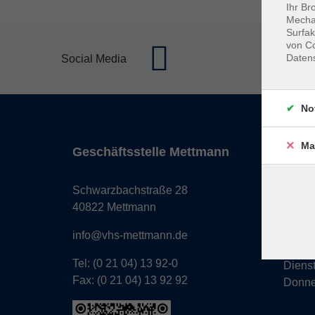
Ihr Br
Mechan
Surfak
von Co
Daten
Social Media
No
Ma
Geschäftsstelle Mettmann
Öffnun
Monta
Schwarzbachstraße 28
Donne
40822 Mettmann
Freita
info@vhs-mettmann.de
Tel: (0 21 04) 13 92-0
Diens
Fax: (0 21 04) 13 92 92
Donne