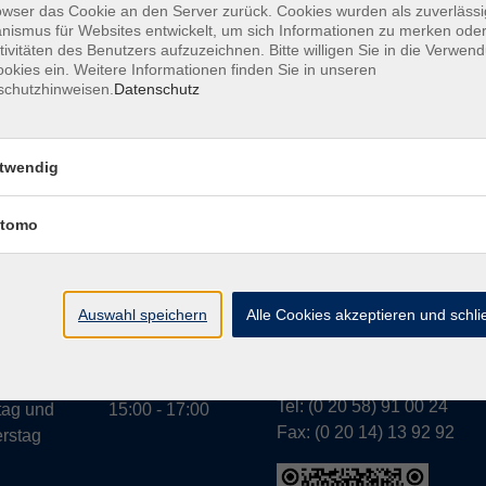
owser das Cookie an den Server zurück. Cookies wurden als zuverlässi
ismus für Websites entwickelt, um sich Informationen zu merken oder
tivitäten des Benutzers aufzuzeichnen. Bitte willigen Sie in die Verwen
okies ein. Weitere Informationen finden Sie in unseren
A
schutzhinweisen.
Datenschutz
twendig
tomo
Geschäftsstelle Wülfr
gszeiten:
g bis
07:30 - 13:00
Schulstraße 7
rstag
Auswahl speichern
Alle Cookies akzeptieren und schl
42489 Wülfrath
g
07:30 - 11:00
info@vhs-mettmann.de
Tel: (0 20 58) 91 00 24
tag und
15:00 - 17:00
Fax: (0 20 14) 13 92 92
rstag