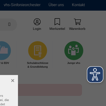
vhs-Sinfonieorchester
Über uns
Kontakt
Login
Merkzettel
Warenkorb
f & EDV
Schulabschlüsse
Junge vhs
& Grundbildung
×
rs
ei, die
ndet