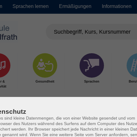
m
Sprachen lernen
Ermäßigungen
Informationen
r &
Gesundheit
Sprachen
Beru
vität
enschutz
s sind kleine Datenmengen, die von einer Website gesendet und vom
owser des Nutzers während des Surfens auf dem Computer des Nutze
chert werden. Ihr Browser speichert jede Nachricht in einer kleinen Dat
 genannt wird. Wenn Sie eine weitere Seite vom Server anfordern, se