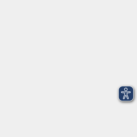
Öffnungszeiten:
Montag bis
07:30 - 13:00
Donnerstag
Freitag
07:30 - 11:00
Dienstag und
15:00 - 17:00
Donnerstag
Geschäftsstelle Wülfrath