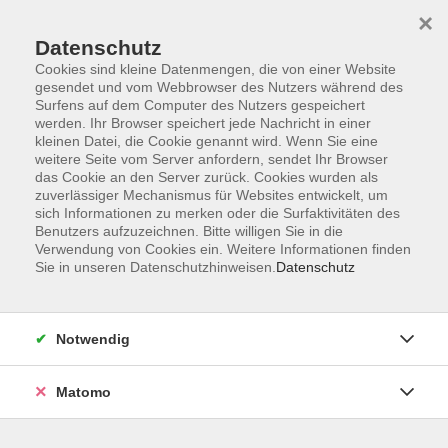
Startseite
Programm
Sprachen lernen
Ermäßigungen
×
Informationen
vhs-Sinfonieorchester
Über uns
Kontakt
Datenschutz
Cookies sind kleine Datenmengen, die von einer Website
gesendet und vom Webbrowser des Nutzers während des
Surfens auf dem Computer des Nutzers gespeichert
werden. Ihr Browser speichert jede Nachricht in einer
kleinen Datei, die Cookie genannt wird. Wenn Sie eine
weitere Seite vom Server anfordern, sendet Ihr Browser
Skip to main content
das Cookie an den Server zurück. Cookies wurden als
zuverlässiger Mechanismus für Websites entwickelt, um
sich Informationen zu merken oder die Surfaktivitäten des
Benutzers aufzuzeichnen. Bitte willigen Sie in die
Verwendung von Cookies ein. Weitere Informationen finden
Sie in unseren Datenschutzhinweisen.
Datenschutz
Notwendig
Sie sind hier:
Sprachen
Spanisch
Matomo
Spanisch A1.2 am Mittwochvormittag