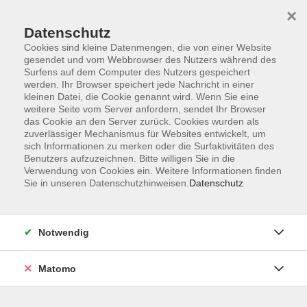
Startseite
Programm
Sprachen lernen
Ermäßigungen
×
Informationen
vhs-Sinfonieorchester
Über uns
Kontakt
Datenschutz
Cookies sind kleine Datenmengen, die von einer Website
gesendet und vom Webbrowser des Nutzers während des
Surfens auf dem Computer des Nutzers gespeichert
werden. Ihr Browser speichert jede Nachricht in einer
kleinen Datei, die Cookie genannt wird. Wenn Sie eine
weitere Seite vom Server anfordern, sendet Ihr Browser
Skip to main content
das Cookie an den Server zurück. Cookies wurden als
zuverlässiger Mechanismus für Websites entwickelt, um
sich Informationen zu merken oder die Surfaktivitäten des
Der Kurs konnte nicht gefunden werden.
Benutzers aufzuzeichnen. Bitte willigen Sie in die
Verwendung von Cookies ein. Weitere Informationen finden
Sie in unseren Datenschutzhinweisen.
Datenschutz
AGB
Notwendig
Datenschutzerklärung
Impressum
Matomo
Widerruf