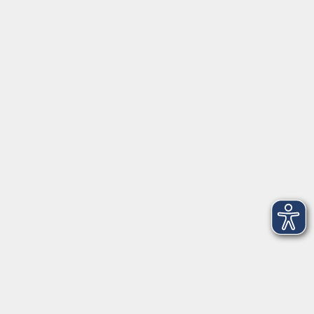
Schulstraße 7
42489 Wülfrath
info@vhs-mettmann.de
Tel: (0 20 58) 91 00 24
Fax: (0 20 14) 13 92 92