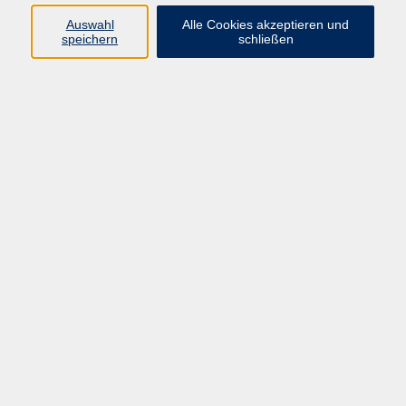
Auswahl
Alle Cookies akzeptieren und
speichern
schließen
Geschäftsstelle Mettmann
Schwarzbachstraße 28
40822 Mettmann
info@vhs-mettmann.de
Tel: (0 21 04) 13 92-0
Fax: (0 21 04) 13 92 92