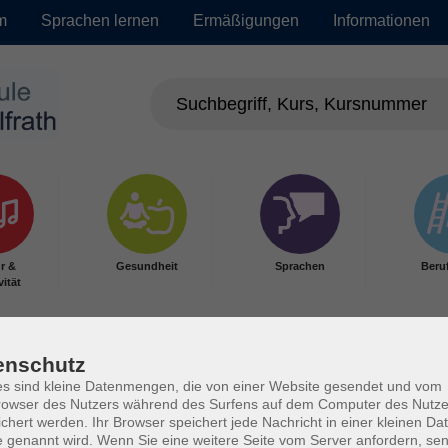
m
Sprachen lernen
Ermäßigungen
Informationen
r &
Gesundheit
Sprachen
Beru
vität
enschutz
s sind kleine Datenmengen, die von einer Website gesendet und vom
owser des Nutzers während des Surfens auf dem Computer des Nutze
chert werden. Ihr Browser speichert jede Nachricht in einer kleinen Dat
 genannt wird. Wenn Sie eine weitere Seite vom Server anfordern, se