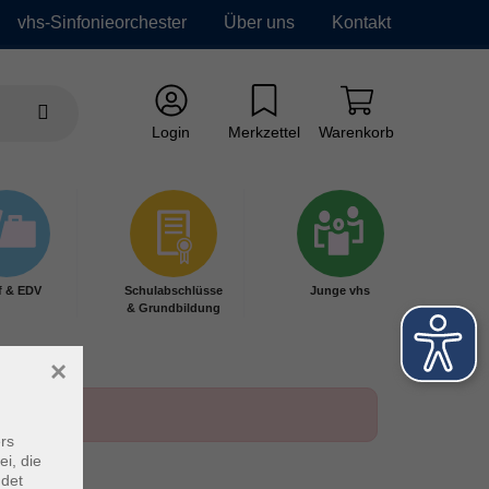
vhs-Sinfonieorchester
Über uns
Kontakt
Login
Merkzettel
Warenkorb
f & EDV
Schulabschlüsse
Junge vhs
& Grundbildung
×
rs
ei, die
ndet