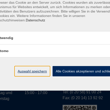
owser das Cookie an den Server zurück. Cookies wurden als zuverlässi
ismus für Websites entwickelt, um sich Informationen zu merken oder
tivitäten des Benutzers aufzuzeichnen. Bitte willigen Sie in die Verwen
okies ein. Weitere Informationen finden Sie in unseren
A
schutzhinweisen.
Datenschutz
twendig
tomo
Geschäftsstelle Wülfr
gszeiten:
g bis
07:30 - 13:00
Schulstraße 7
rstag
Auswahl speichern
Alle Cookies akzeptieren und schl
42489 Wülfrath
g
07:30 - 11:00
info@vhs-mettmann.de
Tel: (0 20 58) 91 00 24
tag und
15:00 - 17:00
Fax: (0 20 14) 13 92 92
rstag