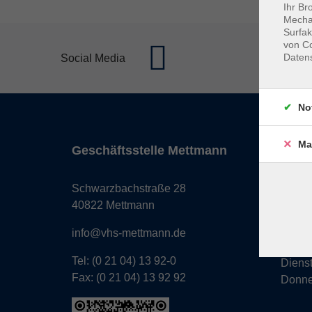
Ihr Br
Mechan
Surfak
von Co
Daten
Social Media
No
Ma
Geschäftsstelle Mettmann
Öffnun
Monta
Schwarzbachstraße 28
Donne
40822 Mettmann
Freita
info@vhs-mettmann.de
Tel: (0 21 04) 13 92-0
Diens
Fax: (0 21 04) 13 92 92
Donne