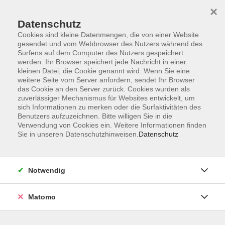
Startseite
Programm
Sprachen lernen
Ermäßigungen
×
Informationen
vhs-Sinfonieorchester
Über uns
Kontakt
Datenschutz
Cookies sind kleine Datenmengen, die von einer Website
gesendet und vom Webbrowser des Nutzers während des
Surfens auf dem Computer des Nutzers gespeichert
werden. Ihr Browser speichert jede Nachricht in einer
kleinen Datei, die Cookie genannt wird. Wenn Sie eine
weitere Seite vom Server anfordern, sendet Ihr Browser
Skip to main content
das Cookie an den Server zurück. Cookies wurden als
zuverlässiger Mechanismus für Websites entwickelt, um
sich Informationen zu merken oder die Surfaktivitäten des
Der Kurs konnte nicht gefunden werden.
Benutzers aufzuzeichnen. Bitte willigen Sie in die
Verwendung von Cookies ein. Weitere Informationen finden
Sie in unseren Datenschutzhinweisen.
Datenschutz
AGB
Notwendig
Datenschutzerklärung
Impressum
Matomo
Widerruf