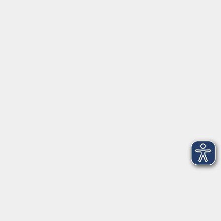
Schulstraße 7
42489 Wülfrath
info@vhs-mettmann.de
Tel: (0 20 58) 91 00 24
Fax: (0 20 14) 13 92 92