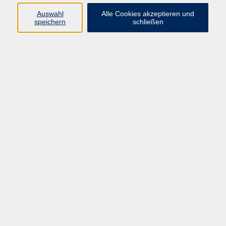
Auswahl
Alle Cookies akzeptieren und
speichern
schließen
Geschäftsstelle Mettmann
Schwarzbachstraße 28
40822 Mettmann
info@vhs-mettmann.de
Tel: (0 21 04) 13 92-0
Fax: (0 21 04) 13 92 92