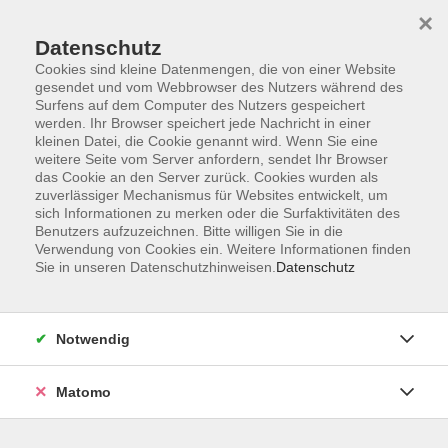
Startseite
Programm
Sprachen lernen
Ermäßigungen
×
Informationen
vhs-Sinfonieorchester
Über uns
Kontakt
Datenschutz
Cookies sind kleine Datenmengen, die von einer Website
gesendet und vom Webbrowser des Nutzers während des
Surfens auf dem Computer des Nutzers gespeichert
werden. Ihr Browser speichert jede Nachricht in einer
kleinen Datei, die Cookie genannt wird. Wenn Sie eine
weitere Seite vom Server anfordern, sendet Ihr Browser
Skip to main content
das Cookie an den Server zurück. Cookies wurden als
zuverlässiger Mechanismus für Websites entwickelt, um
sich Informationen zu merken oder die Surfaktivitäten des
Der Kurs konnte nicht gefunden werden.
Benutzers aufzuzeichnen. Bitte willigen Sie in die
Verwendung von Cookies ein. Weitere Informationen finden
Sie in unseren Datenschutzhinweisen.
Datenschutz
AGB
Notwendig
Datenschutzerklärung
Impressum
Matomo
Widerruf