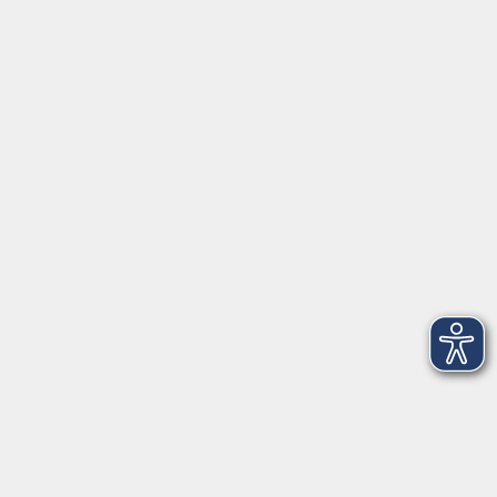
Schulstraße 7
42489 Wülfrath
info@vhs-mettmann.de
Tel: (0 20 58) 91 00 24
Fax: (0 20 14) 13 92 92