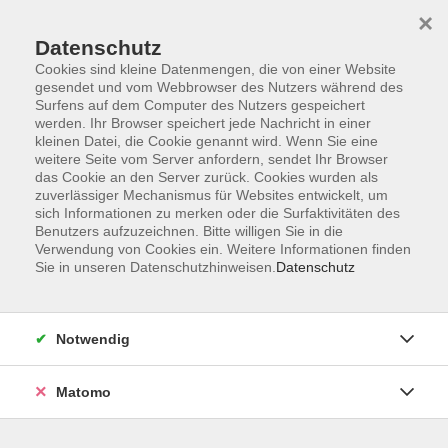
Startseite
Programm
Sprachen lernen
Ermäßigungen
×
Informationen
vhs-Sinfonieorchester
Über uns
Kontakt
Datenschutz
Cookies sind kleine Datenmengen, die von einer Website
gesendet und vom Webbrowser des Nutzers während des
Surfens auf dem Computer des Nutzers gespeichert
werden. Ihr Browser speichert jede Nachricht in einer
kleinen Datei, die Cookie genannt wird. Wenn Sie eine
weitere Seite vom Server anfordern, sendet Ihr Browser
Skip to main content
das Cookie an den Server zurück. Cookies wurden als
zuverlässiger Mechanismus für Websites entwickelt, um
sich Informationen zu merken oder die Surfaktivitäten des
Der Kurs konnte nicht gefunden werden.
Benutzers aufzuzeichnen. Bitte willigen Sie in die
Verwendung von Cookies ein. Weitere Informationen finden
Sie in unseren Datenschutzhinweisen.
Datenschutz
AGB
Notwendig
Datenschutzerklärung
Impressum
Matomo
Widerruf