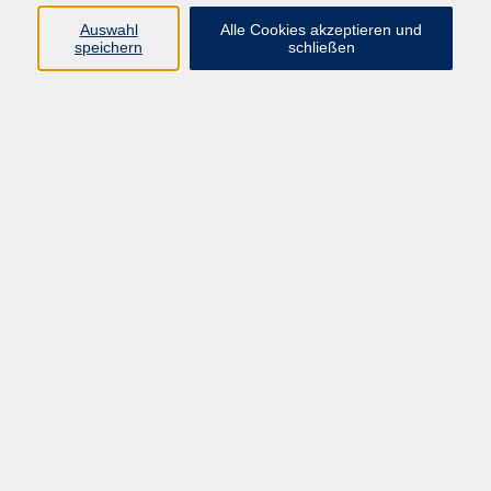
Auswahl
Alle Cookies akzeptieren und
speichern
schließen
Geschäftsstelle Mettmann
Schwarzbachstraße 28
40822 Mettmann
info@vhs-mettmann.de
Tel: (0 21 04) 13 92-0
Fax: (0 21 04) 13 92 92