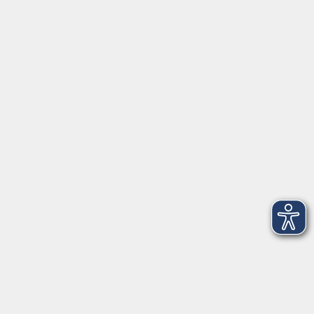
Schulstraße 7
42489 Wülfrath
info@vhs-mettmann.de
Tel: (0 20 58) 91 00 24
Fax: (0 20 14) 13 92 92