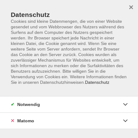
Startseite
Programm
Sprachen lernen
Ermäßigungen
×
Informationen
vhs-Sinfonieorchester
Über uns
Kontakt
Datenschutz
Cookies sind kleine Datenmengen, die von einer Website
gesendet und vom Webbrowser des Nutzers während des
Surfens auf dem Computer des Nutzers gespeichert
werden. Ihr Browser speichert jede Nachricht in einer
kleinen Datei, die Cookie genannt wird. Wenn Sie eine
weitere Seite vom Server anfordern, sendet Ihr Browser
Skip to main content
das Cookie an den Server zurück. Cookies wurden als
zuverlässiger Mechanismus für Websites entwickelt, um
sich Informationen zu merken oder die Surfaktivitäten des
Benutzers aufzuzeichnen. Bitte willigen Sie in die
Verwendung von Cookies ein. Weitere Informationen finden
Sie in unseren Datenschutzhinweisen.
Datenschutz
Notwendig
Sie sind hier:
Sprachen
Französisch
Matomo
Französisch A2.1