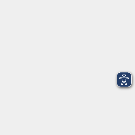
Öffnungszeiten:
Montag bis
07:30 - 13:00
Donnerstag
Freitag
07:30 - 11:00
Dienstag und
15:00 - 17:00
Donnerstag
Geschäftsstelle Wülfrath
Schulstraße 7