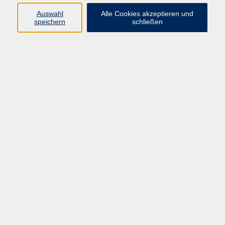
Auswahl
Alle Cookies akzeptieren und
speichern
schließen
Geschäftsstelle Mettmann
Schwarzbachstraße 28
40822 Mettmann
info@vhs-mettmann.de
Tel: (0 21 04) 13 92-0
Fax: (0 21 04) 13 92 92