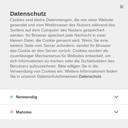
Startseite
Programm
Sprachen lernen
Ermäßigungen
×
Informationen
vhs-Sinfonieorchester
Über uns
Kontakt
Datenschutz
Cookies sind kleine Datenmengen, die von einer Website
gesendet und vom Webbrowser des Nutzers während des
Surfens auf dem Computer des Nutzers gespeichert
werden. Ihr Browser speichert jede Nachricht in einer
kleinen Datei, die Cookie genannt wird. Wenn Sie eine
weitere Seite vom Server anfordern, sendet Ihr Browser
Skip to main content
das Cookie an den Server zurück. Cookies wurden als
zuverlässiger Mechanismus für Websites entwickelt, um
sich Informationen zu merken oder die Surfaktivitäten des
Der Kurs konnte nicht gefunden werden.
Benutzers aufzuzeichnen. Bitte willigen Sie in die
Verwendung von Cookies ein. Weitere Informationen finden
Sie in unseren Datenschutzhinweisen.
Datenschutz
AGB
Notwendig
Datenschutzerklärung
Impressum
Matomo
Widerruf