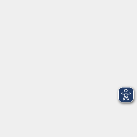
Schulstraße 7
42489 Wülfrath
info@vhs-mettmann.de
Tel: (0 20 58) 91 00 24
Fax: (0 20 14) 13 92 92