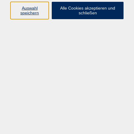
Auswahl
Alle Cookies akzeptieren und
speichern
schließen
Geschäftsstelle Mettmann
Schwarzbachstraße 28
40822 Mettmann
info@vhs-mettmann.de
Tel: (0 21 04) 13 92-0
Fax: (0 21 04) 13 92 92