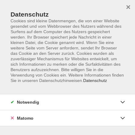
Startseite
Programm
Sprachen lernen
Ermäßigungen
×
Informationen
vhs-Sinfonieorchester
Über uns
Kontakt
Datenschutz
Cookies sind kleine Datenmengen, die von einer Website
gesendet und vom Webbrowser des Nutzers während des
Surfens auf dem Computer des Nutzers gespeichert
werden. Ihr Browser speichert jede Nachricht in einer
kleinen Datei, die Cookie genannt wird. Wenn Sie eine
weitere Seite vom Server anfordern, sendet Ihr Browser
Skip to main content
das Cookie an den Server zurück. Cookies wurden als
zuverlässiger Mechanismus für Websites entwickelt, um
sich Informationen zu merken oder die Surfaktivitäten des
Der Kurs konnte nicht gefunden werden.
Benutzers aufzuzeichnen. Bitte willigen Sie in die
Verwendung von Cookies ein. Weitere Informationen finden
Sie in unseren Datenschutzhinweisen.
Datenschutz
AGB
Notwendig
Datenschutzerklärung
Impressum
Matomo
Widerruf