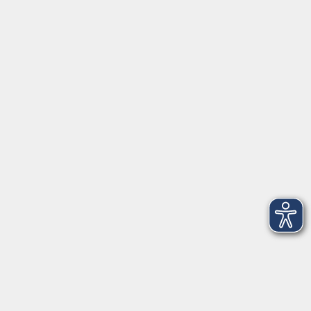
Schulstraße 7
42489 Wülfrath
info@vhs-mettmann.de
Tel: (0 20 58) 91 00 24
Fax: (0 20 14) 13 92 92