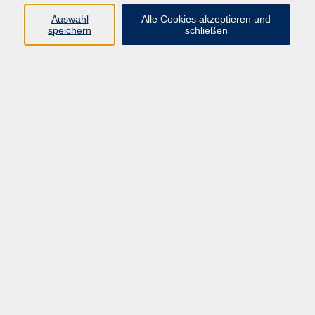
Auswahl
Alle Cookies akzeptieren und
speichern
schließen
Geschäftsstelle Mettmann
Schwarzbachstraße 28
40822 Mettmann
info@vhs-mettmann.de
Tel: (0 21 04) 13 92-0
Fax: (0 21 04) 13 92 92