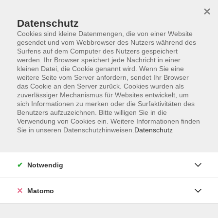
Startseite
Programm
Sprachen lernen
Ermäßigungen
×
Informationen
vhs-Sinfonieorchester
Über uns
Kontakt
Datenschutz
Cookies sind kleine Datenmengen, die von einer Website
gesendet und vom Webbrowser des Nutzers während des
Surfens auf dem Computer des Nutzers gespeichert
werden. Ihr Browser speichert jede Nachricht in einer
kleinen Datei, die Cookie genannt wird. Wenn Sie eine
weitere Seite vom Server anfordern, sendet Ihr Browser
Skip to main content
das Cookie an den Server zurück. Cookies wurden als
zuverlässiger Mechanismus für Websites entwickelt, um
sich Informationen zu merken oder die Surfaktivitäten des
Der Kurs konnte nicht gefunden werden.
Benutzers aufzuzeichnen. Bitte willigen Sie in die
Verwendung von Cookies ein. Weitere Informationen finden
Sie in unseren Datenschutzhinweisen.
Datenschutz
AGB
Notwendig
Datenschutzerklärung
Impressum
Matomo
Widerruf