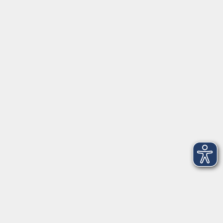
Schulstraße 7
42489 Wülfrath
info@vhs-mettmann.de
Tel: (0 20 58) 91 00 24
Fax: (0 20 14) 13 92 92