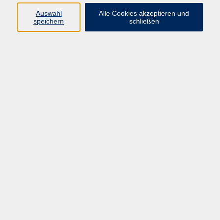
Auswahl
Alle Cookies akzeptieren und
speichern
schließen
Geschäftsstelle Mettmann
Schwarzbachstraße 28
40822 Mettmann
info@vhs-mettmann.de
Tel: (0 21 04) 13 92-0
Fax: (0 21 04) 13 92 92