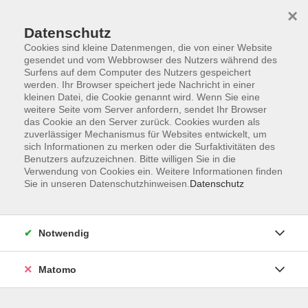
Startseite
Programm
Sprachen lernen
Ermäßigungen
×
Informationen
vhs-Sinfonieorchester
Über uns
Kontakt
Datenschutz
Cookies sind kleine Datenmengen, die von einer Website
gesendet und vom Webbrowser des Nutzers während des
Surfens auf dem Computer des Nutzers gespeichert
werden. Ihr Browser speichert jede Nachricht in einer
kleinen Datei, die Cookie genannt wird. Wenn Sie eine
weitere Seite vom Server anfordern, sendet Ihr Browser
Skip to main content
das Cookie an den Server zurück. Cookies wurden als
zuverlässiger Mechanismus für Websites entwickelt, um
sich Informationen zu merken oder die Surfaktivitäten des
Der Kurs konnte nicht gefunden werden.
Benutzers aufzuzeichnen. Bitte willigen Sie in die
Verwendung von Cookies ein. Weitere Informationen finden
Sie in unseren Datenschutzhinweisen.
Datenschutz
AGB
Notwendig
Datenschutzerklärung
Impressum
Matomo
Widerruf