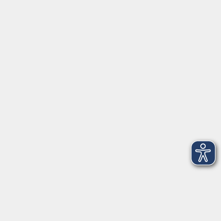
Schulstraße 7
42489 Wülfrath
info@vhs-mettmann.de
Tel: (0 20 58) 91 00 24
Fax: (0 20 14) 13 92 92