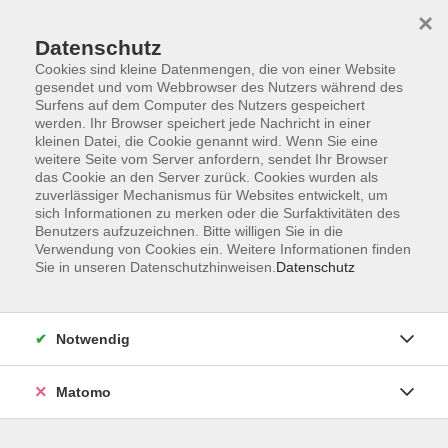
Startseite
Programm
Sprachen lernen
Ermäßigungen
×
Informationen
vhs-Sinfonieorchester
Über uns
Kontakt
Datenschutz
Cookies sind kleine Datenmengen, die von einer Website
gesendet und vom Webbrowser des Nutzers während des
Surfens auf dem Computer des Nutzers gespeichert
werden. Ihr Browser speichert jede Nachricht in einer
kleinen Datei, die Cookie genannt wird. Wenn Sie eine
weitere Seite vom Server anfordern, sendet Ihr Browser
Skip to main content
das Cookie an den Server zurück. Cookies wurden als
zuverlässiger Mechanismus für Websites entwickelt, um
sich Informationen zu merken oder die Surfaktivitäten des
Der Kurs konnte nicht gefunden werden.
Benutzers aufzuzeichnen. Bitte willigen Sie in die
Verwendung von Cookies ein. Weitere Informationen finden
Sie in unseren Datenschutzhinweisen.
Datenschutz
AGB
Notwendig
Datenschutzerklärung
Impressum
Matomo
Widerruf