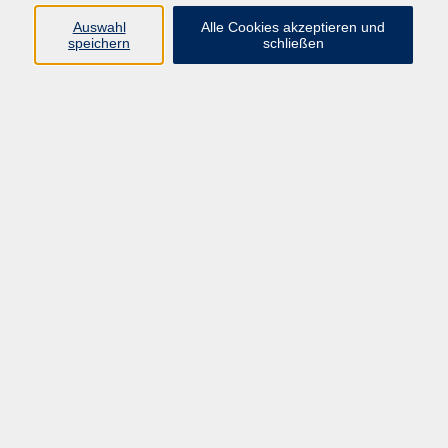
Auswahl
Alle Cookies akzeptieren und
speichern
schließen
Geschäftsstelle Mettmann
Schwarzbachstraße 28
40822 Mettmann
info@vhs-mettmann.de
Tel: (0 21 04) 13 92-0
Fax: (0 21 04) 13 92 92