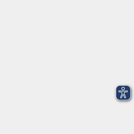
Schulstraße 7
42489 Wülfrath
info@vhs-mettmann.de
Tel: (0 20 58) 91 00 24
Fax: (0 20 14) 13 92 92