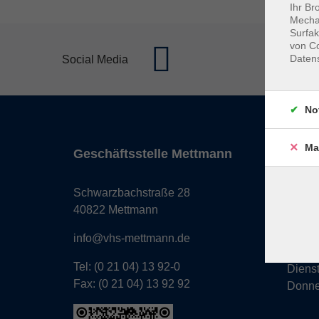
Ihr Br
Mechan
Surfak
von Co
Daten
Social Media
No
Ma
Geschäftsstelle Mettmann
Öffnun
Monta
Schwarzbachstraße 28
Donne
40822 Mettmann
Freita
info@vhs-mettmann.de
Tel: (0 21 04) 13 92-0
Diens
Fax: (0 21 04) 13 92 92
Donne