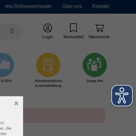
vhs-Sinfonieorchester
Über uns
Kontakt
Login
Merkzettel
Warenkorb
f & EDV
Schulabschlüsse
Junge vhs
& Grundbildung
×
rs
ei, die
ndet