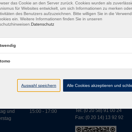
owser das Cookie an den Server zurück. Cookies wurden als zuverlässi
ismus für Websites entwickelt, um sich Informationen zu merken oder
tivitäten des Benutzers aufzuzeichnen. Bitte willigen Sie in die Verwen
okies ein. Weitere Informationen finden Sie in unseren
A
schutzhinweisen.
Datenschutz
twendig
tomo
Geschäftsstelle Wülfr
gszeiten:
g bis
07:30 - 13:00
Schulstraße 7
rstag
Auswahl speichern
Alle Cookies akzeptieren und schl
42489 Wülfrath
g
07:30 - 11:00
info@vhs-mettmann.de
Tel: (0 20 58) 91 00 24
tag und
15:00 - 17:00
Fax: (0 20 14) 13 92 92
rstag