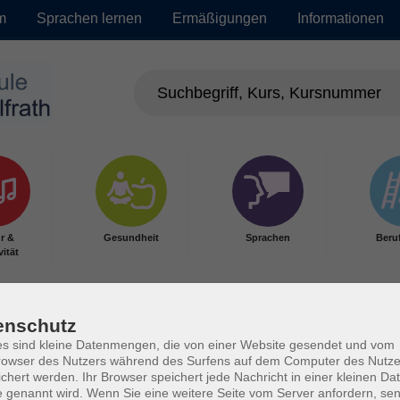
m
Sprachen lernen
Ermäßigungen
Informationen
r &
Gesundheit
Sprachen
Beru
vität
enschutz
s sind kleine Datenmengen, die von einer Website gesendet und vom
owser des Nutzers während des Surfens auf dem Computer des Nutze
chert werden. Ihr Browser speichert jede Nachricht in einer kleinen Dat
 genannt wird. Wenn Sie eine weitere Seite vom Server anfordern, se