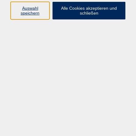
Auswahl
Alle Cookies akzeptieren und
speichern
schließen
Geschäftsstelle Mettmann
Schwarzbachstraße 28
40822 Mettmann
info@vhs-mettmann.de
Tel: (0 21 04) 13 92-0
Fax: (0 21 04) 13 92 92