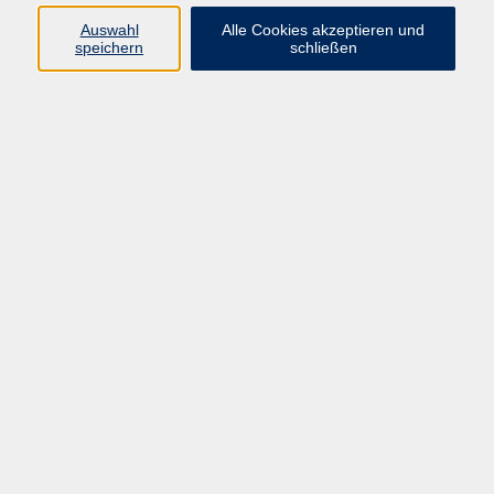
Auswahl
Alle Cookies akzeptieren und
speichern
schließen
Geschäftsstelle Mettmann
Schwarzbachstraße 28
40822 Mettmann
info@vhs-mettmann.de
Tel: (0 21 04) 13 92-0
Fax: (0 21 04) 13 92 92