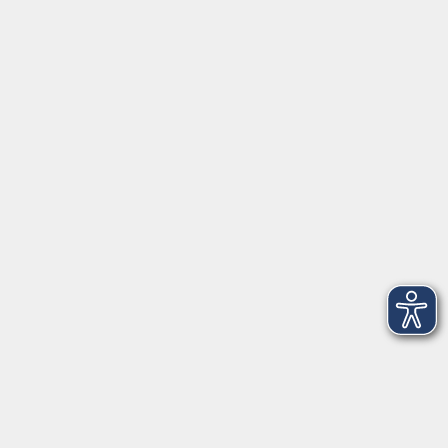
Schulstraße 7
42489 Wülfrath
info@vhs-mettmann.de
Tel: (0 20 58) 91 00 24
Fax: (0 20 14) 13 92 92