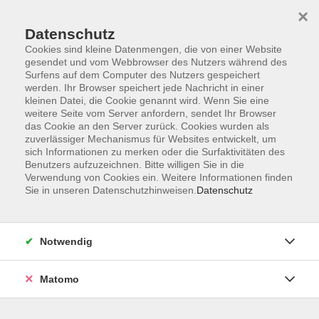
Startseite
Programm
Sprachen lernen
Ermäßigungen
×
Informationen
vhs-Sinfonieorchester
Über uns
Kontakt
Datenschutz
Cookies sind kleine Datenmengen, die von einer Website
gesendet und vom Webbrowser des Nutzers während des
Surfens auf dem Computer des Nutzers gespeichert
werden. Ihr Browser speichert jede Nachricht in einer
kleinen Datei, die Cookie genannt wird. Wenn Sie eine
weitere Seite vom Server anfordern, sendet Ihr Browser
Skip to main content
das Cookie an den Server zurück. Cookies wurden als
zuverlässiger Mechanismus für Websites entwickelt, um
sich Informationen zu merken oder die Surfaktivitäten des
Der Kurs konnte nicht gefunden werden.
Benutzers aufzuzeichnen. Bitte willigen Sie in die
Verwendung von Cookies ein. Weitere Informationen finden
Sie in unseren Datenschutzhinweisen.
Datenschutz
AGB
Notwendig
Datenschutzerklärung
Impressum
Matomo
Widerruf