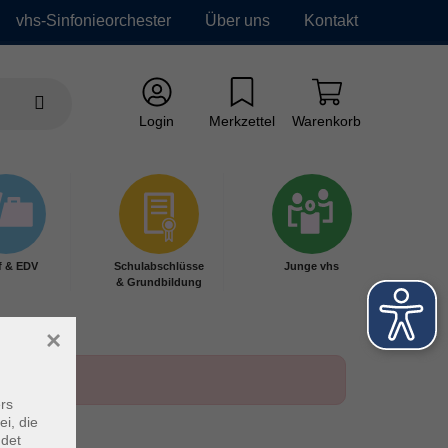
vhs-Sinfonieorchester
Über uns
Kontakt
Login
Merkzettel
Warenkorb
f & EDV
Schulabschlüsse
Junge vhs
& Grundbildung
×
rs
ei, die
ndet