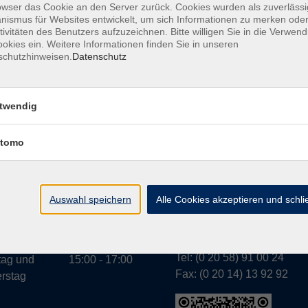
owser das Cookie an den Server zurück. Cookies wurden als zuverlässi
ismus für Websites entwickelt, um sich Informationen zu merken oder
tivitäten des Benutzers aufzuzeichnen. Bitte willigen Sie in die Verwen
okies ein. Weitere Informationen finden Sie in unseren
A
schutzhinweisen.
Datenschutz
twendig
tomo
Geschäftsstelle Wülfr
gszeiten:
g bis
07:30 - 13:00
Schulstraße 7
rstag
Auswahl speichern
Alle Cookies akzeptieren und schl
42489 Wülfrath
g
07:30 - 11:00
info@vhs-mettmann.de
Tel: (0 20 58) 91 00 24
tag und
15:00 - 17:00
Fax: (0 20 14) 13 92 92
rstag