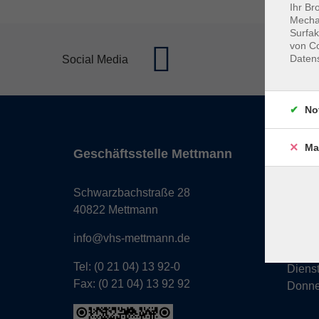
Ihr Br
Mechan
Surfak
von Co
Daten
Social Media
No
Ma
Geschäftsstelle Mettmann
Öffnun
Monta
Schwarzbachstraße 28
Donne
40822 Mettmann
Freita
info@vhs-mettmann.de
Tel: (0 21 04) 13 92-0
Diens
Fax: (0 21 04) 13 92 92
Donne