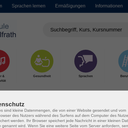
m
Sprachen lernen
Ermäßigungen
Informationen
r &
Gesundheit
Sprachen
Beru
vität
enschutz
s sind kleine Datenmengen, die von einer Website gesendet und vom
owser des Nutzers während des Surfens auf dem Computer des Nutze
chert werden. Ihr Browser speichert jede Nachricht in einer kleinen Dat
 genannt wird. Wenn Sie eine weitere Seite vom Server anfordern, se