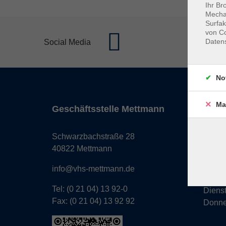
Ihr Br
Mechan
Surfak
von Co
Daten
Social Media
No
Ma
Geschäftsstelle Mettmann
Öffnun
Monta
Schwarzbachstraße 28
Donne
40822 Mettmann
Freita
info@vhs-mettmann.de
Tel: (0 21 04) 13 92-0
Diens
Fax: (0 21 04) 13 92 92
Donne