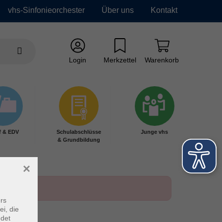
vhs-Sinfonieorchester
Über uns
Kontakt
Login
Merkzettel
Warenkorb
f & EDV
Schulabschlüsse
Junge vhs
& Grundbildung
×
rs
ei, die
ndet