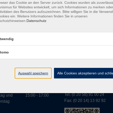
owser das Cookie an den Server zurück. Cookies wurden als zuverlässi
ismus für Websites entwickelt, um sich Informationen zu merken oder
tivitäten des Benutzers aufzuzeichnen. Bitte willigen Sie in die Verwen
okies ein. Weitere Informationen finden Sie in unseren
A
schutzhinweisen.
Datenschutz
twendig
tomo
Geschäftsstelle Wülfr
gszeiten:
g bis
07:30 - 13:00
Schulstraße 7
rstag
Auswahl speichern
Alle Cookies akzeptieren und schl
42489 Wülfrath
g
07:30 - 11:00
info@vhs-mettmann.de
Tel: (0 20 58) 91 00 24
tag und
15:00 - 17:00
Fax: (0 20 14) 13 92 92
rstag