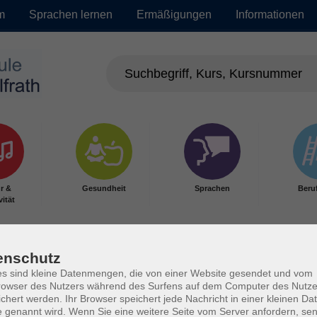
m
Sprachen lernen
Ermäßigungen
Informationen
r &
Gesundheit
Sprachen
Beru
vität
enschutz
s sind kleine Datenmengen, die von einer Website gesendet und vom
owser des Nutzers während des Surfens auf dem Computer des Nutze
chert werden. Ihr Browser speichert jede Nachricht in einer kleinen Dat
 genannt wird. Wenn Sie eine weitere Seite vom Server anfordern, se