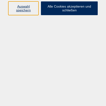
Auswahl
Alle Cookies akzeptieren und
speichern
schließen
Geschäftsstelle Mettmann
Schwarzbachstraße 28
40822 Mettmann
info@vhs-mettmann.de
Tel: (0 21 04) 13 92-0
Fax: (0 21 04) 13 92 92