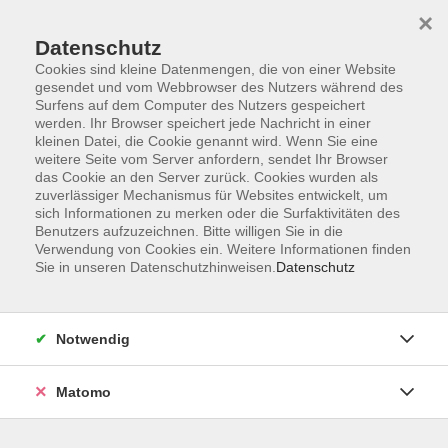
Startseite
Programm
Sprachen lernen
Ermäßigungen
×
Informationen
vhs-Sinfonieorchester
Über uns
Kontakt
Datenschutz
Cookies sind kleine Datenmengen, die von einer Website
gesendet und vom Webbrowser des Nutzers während des
Surfens auf dem Computer des Nutzers gespeichert
werden. Ihr Browser speichert jede Nachricht in einer
kleinen Datei, die Cookie genannt wird. Wenn Sie eine
weitere Seite vom Server anfordern, sendet Ihr Browser
Skip to main content
das Cookie an den Server zurück. Cookies wurden als
zuverlässiger Mechanismus für Websites entwickelt, um
sich Informationen zu merken oder die Surfaktivitäten des
Der Kurs konnte nicht gefunden werden.
Benutzers aufzuzeichnen. Bitte willigen Sie in die
Verwendung von Cookies ein. Weitere Informationen finden
Sie in unseren Datenschutzhinweisen.
Datenschutz
AGB
Notwendig
Datenschutzerklärung
Impressum
Matomo
Widerruf