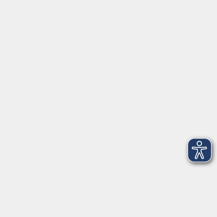
Schulstraße 7
42489 Wülfrath
info@vhs-mettmann.de
Tel: (0 20 58) 91 00 24
Fax: (0 20 14) 13 92 92