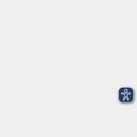
Schulstraße 7
42489 Wülfrath
info@vhs-mettmann.de
Tel: (0 20 58) 91 00 24
Fax: (0 20 14) 13 92 92