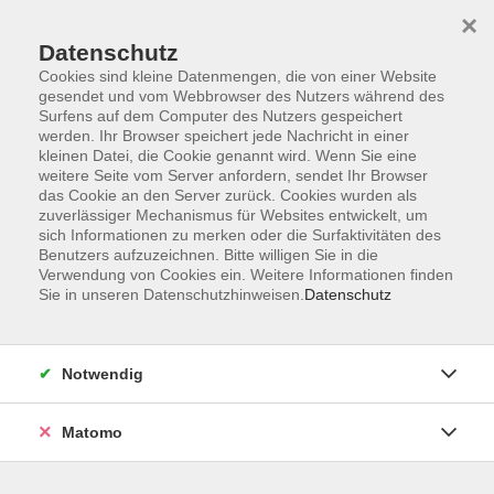
Startseite
Programm
Sprachen lernen
Ermäßigungen
×
Informationen
vhs-Sinfonieorchester
Über uns
Kontakt
Datenschutz
Cookies sind kleine Datenmengen, die von einer Website
gesendet und vom Webbrowser des Nutzers während des
Surfens auf dem Computer des Nutzers gespeichert
werden. Ihr Browser speichert jede Nachricht in einer
kleinen Datei, die Cookie genannt wird. Wenn Sie eine
weitere Seite vom Server anfordern, sendet Ihr Browser
Skip to main content
das Cookie an den Server zurück. Cookies wurden als
zuverlässiger Mechanismus für Websites entwickelt, um
sich Informationen zu merken oder die Surfaktivitäten des
Der Kurs konnte nicht gefunden werden.
Benutzers aufzuzeichnen. Bitte willigen Sie in die
Verwendung von Cookies ein. Weitere Informationen finden
Sie in unseren Datenschutzhinweisen.
Datenschutz
AGB
Notwendig
Datenschutzerklärung
Impressum
Matomo
Widerruf