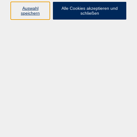
Auswahl
Alle Cookies akzeptieren und
speichern
schließen
Geschäftsstelle Mettmann
Schwarzbachstraße 28
40822 Mettmann
info@vhs-mettmann.de
Tel: (0 21 04) 13 92-0
Fax: (0 21 04) 13 92 92