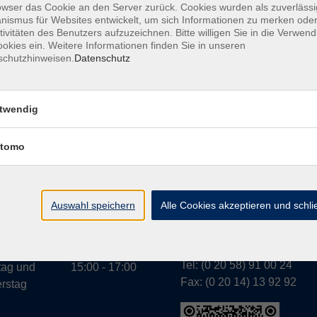
owser das Cookie an den Server zurück. Cookies wurden als zuverlässi
ismus für Websites entwickelt, um sich Informationen zu merken oder
tivitäten des Benutzers aufzuzeichnen. Bitte willigen Sie in die Verwen
okies ein. Weitere Informationen finden Sie in unseren
A
schutzhinweisen.
Datenschutz
twendig
tomo
Geschäftsstelle Wülfr
gszeiten:
g bis
07:30 - 13:00
Schulstraße 7
rstag
Auswahl speichern
Alle Cookies akzeptieren und schl
42489 Wülfrath
g
07:30 - 11:00
info@vhs-mettmann.de
Tel: (0 20 58) 91 00 24
tag und
15:00 - 17:00
Fax: (0 20 14) 13 92 92
rstag