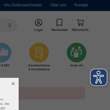
vhs-Sinfonieorchester
Über uns
Kontakt
Login
Merkzettel
Warenkorb
f & EDV
Schulabschlüsse
Junge vhs
& Grundbildung
×
rs
ei, die
ndet