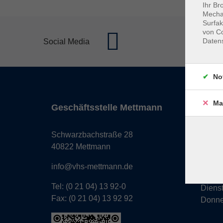
Ihr Br
Mechan
Surfak
von Co
Daten
Social Media
No
Ma
Geschäftsstelle Mettmann
Öffnun
Monta
Schwarzbachstraße 28
Donne
40822 Mettmann
Freita
info@vhs-mettmann.de
Tel: (0 21 04) 13 92-0
Diens
Fax: (0 21 04) 13 92 92
Donne