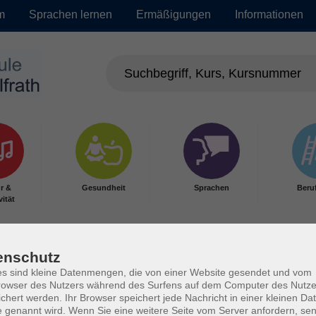
m
Sprachen lernen
Ermäßigungen
Informationen
r &
Gesundheit
Sprachen
Beru
vität
enschutz
s sind kleine Datenmengen, die von einer Website gesendet und vom
owser des Nutzers während des Surfens auf dem Computer des Nutze
chert werden. Ihr Browser speichert jede Nachricht in einer kleinen Dat
 genannt wird. Wenn Sie eine weitere Seite vom Server anfordern, se