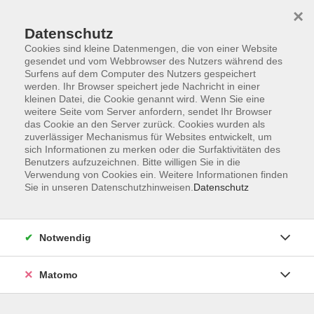
Startseite
Programm
Sprachen lernen
Ermäßigungen
×
Informationen
vhs-Sinfonieorchester
Über uns
Kontakt
Datenschutz
Cookies sind kleine Datenmengen, die von einer Website
gesendet und vom Webbrowser des Nutzers während des
Surfens auf dem Computer des Nutzers gespeichert
werden. Ihr Browser speichert jede Nachricht in einer
kleinen Datei, die Cookie genannt wird. Wenn Sie eine
weitere Seite vom Server anfordern, sendet Ihr Browser
Skip to main content
das Cookie an den Server zurück. Cookies wurden als
zuverlässiger Mechanismus für Websites entwickelt, um
sich Informationen zu merken oder die Surfaktivitäten des
Der Kurs konnte nicht gefunden werden.
Benutzers aufzuzeichnen. Bitte willigen Sie in die
Verwendung von Cookies ein. Weitere Informationen finden
Sie in unseren Datenschutzhinweisen.
Datenschutz
AGB
Notwendig
Datenschutzerklärung
Impressum
Matomo
Widerruf