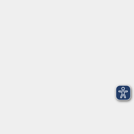
Schulstraße 7
42489 Wülfrath
info@vhs-mettmann.de
Tel: (0 20 58) 91 00 24
Fax: (0 20 14) 13 92 92