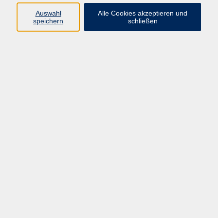
Auswahl
Alle Cookies akzeptieren und
speichern
schließen
Geschäftsstelle Mettmann
Schwarzbachstraße 28
40822 Mettmann
info@vhs-mettmann.de
Tel: (0 21 04) 13 92-0
Fax: (0 21 04) 13 92 92