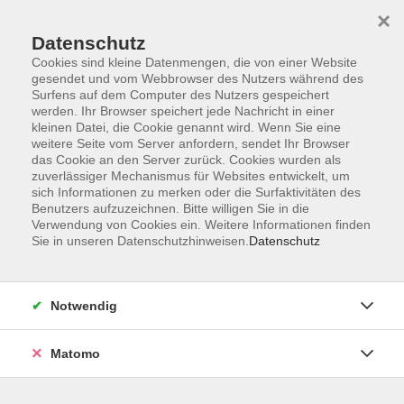
Startseite
Programm
Sprachen lernen
Ermäßigungen
×
Informationen
vhs-Sinfonieorchester
Über uns
Kontakt
Datenschutz
Cookies sind kleine Datenmengen, die von einer Website
gesendet und vom Webbrowser des Nutzers während des
Surfens auf dem Computer des Nutzers gespeichert
werden. Ihr Browser speichert jede Nachricht in einer
kleinen Datei, die Cookie genannt wird. Wenn Sie eine
weitere Seite vom Server anfordern, sendet Ihr Browser
Skip to main content
das Cookie an den Server zurück. Cookies wurden als
zuverlässiger Mechanismus für Websites entwickelt, um
sich Informationen zu merken oder die Surfaktivitäten des
Der Kurs konnte nicht gefunden werden.
Benutzers aufzuzeichnen. Bitte willigen Sie in die
Verwendung von Cookies ein. Weitere Informationen finden
Sie in unseren Datenschutzhinweisen.
Datenschutz
AGB
Notwendig
Datenschutzerklärung
Impressum
Matomo
Widerruf