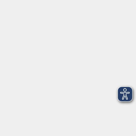
Schulstraße 7
42489 Wülfrath
info@vhs-mettmann.de
Tel: (0 20 58) 91 00 24
Fax: (0 20 14) 13 92 92