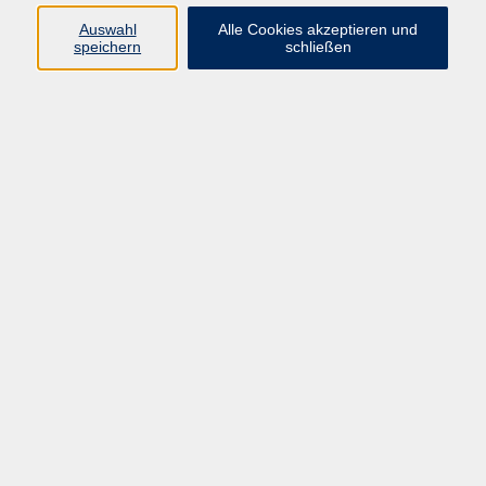
Auswahl
Alle Cookies akzeptieren und
speichern
schließen
Geschäftsstelle Mettmann
Schwarzbachstraße 28
40822 Mettmann
info@vhs-mettmann.de
Tel: (0 21 04) 13 92-0
Fax: (0 21 04) 13 92 92