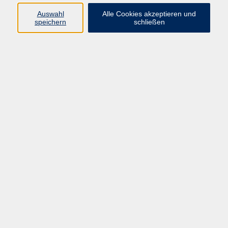
Auswahl
Alle Cookies akzeptieren und
speichern
schließen
Geschäftsstelle Mettmann
Schwarzbachstraße 28
40822 Mettmann
info@vhs-mettmann.de
Tel: (0 21 04) 13 92-0
Fax: (0 21 04) 13 92 92