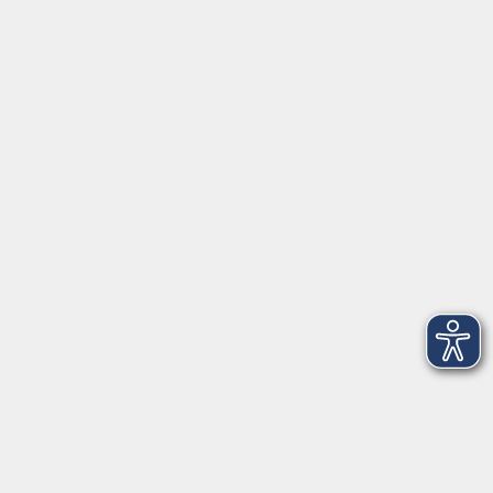
Schulstraße 7
42489 Wülfrath
info@vhs-mettmann.de
Tel: (0 20 58) 91 00 24
Fax: (0 20 14) 13 92 92