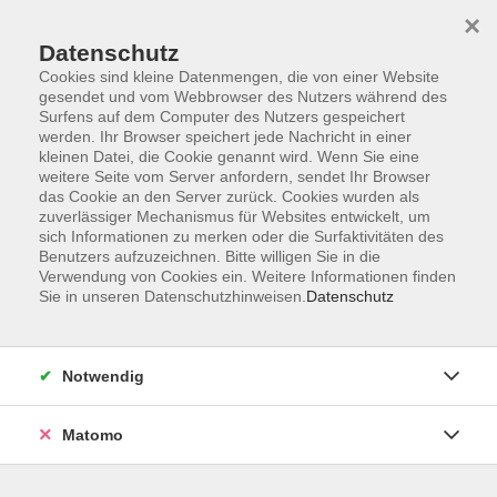
Startseite
Programm
Sprachen lernen
Ermäßigungen
×
Informationen
vhs-Sinfonieorchester
Über uns
Kontakt
Datenschutz
Cookies sind kleine Datenmengen, die von einer Website
gesendet und vom Webbrowser des Nutzers während des
Surfens auf dem Computer des Nutzers gespeichert
werden. Ihr Browser speichert jede Nachricht in einer
kleinen Datei, die Cookie genannt wird. Wenn Sie eine
weitere Seite vom Server anfordern, sendet Ihr Browser
Skip to main content
das Cookie an den Server zurück. Cookies wurden als
zuverlässiger Mechanismus für Websites entwickelt, um
sich Informationen zu merken oder die Surfaktivitäten des
Der Kurs konnte nicht gefunden werden.
Benutzers aufzuzeichnen. Bitte willigen Sie in die
Verwendung von Cookies ein. Weitere Informationen finden
Sie in unseren Datenschutzhinweisen.
Datenschutz
AGB
Notwendig
Datenschutzerklärung
Impressum
Matomo
Widerruf