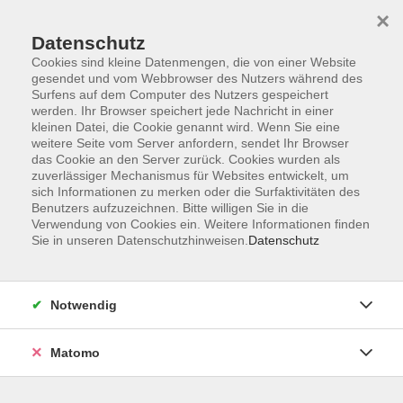
Startseite
Programm
Sprachen lernen
Ermäßigungen
×
Informationen
vhs-Sinfonieorchester
Über uns
Kontakt
Datenschutz
Cookies sind kleine Datenmengen, die von einer Website
gesendet und vom Webbrowser des Nutzers während des
Surfens auf dem Computer des Nutzers gespeichert
werden. Ihr Browser speichert jede Nachricht in einer
kleinen Datei, die Cookie genannt wird. Wenn Sie eine
weitere Seite vom Server anfordern, sendet Ihr Browser
Skip to main content
das Cookie an den Server zurück. Cookies wurden als
zuverlässiger Mechanismus für Websites entwickelt, um
sich Informationen zu merken oder die Surfaktivitäten des
Der Kurs konnte nicht gefunden werden.
Benutzers aufzuzeichnen. Bitte willigen Sie in die
Verwendung von Cookies ein. Weitere Informationen finden
Sie in unseren Datenschutzhinweisen.
Datenschutz
AGB
Notwendig
Datenschutzerklärung
Impressum
Matomo
Widerruf