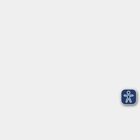
Schulstraße 7
42489 Wülfrath
info@vhs-mettmann.de
Tel: (0 20 58) 91 00 24
Fax: (0 20 14) 13 92 92