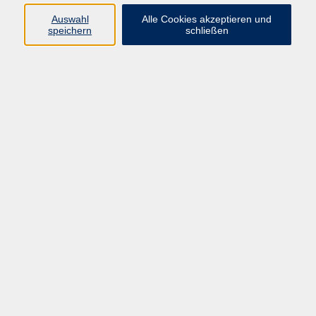
Auswahl
Alle Cookies akzeptieren und
speichern
schließen
Geschäftsstelle Mettmann
Schwarzbachstraße 28
40822 Mettmann
info@vhs-mettmann.de
Tel: (0 21 04) 13 92-0
Fax: (0 21 04) 13 92 92