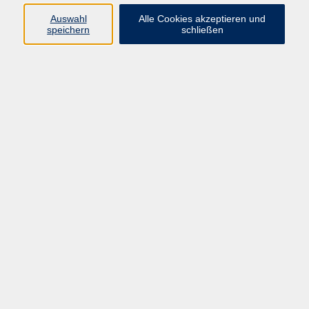
Auswahl
Alle Cookies akzeptieren und
speichern
schließen
Geschäftsstelle Mettmann
Schwarzbachstraße 28
40822 Mettmann
info@vhs-mettmann.de
Tel: (0 21 04) 13 92-0
Fax: (0 21 04) 13 92 92