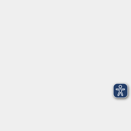
Schulstraße 7
42489 Wülfrath
info@vhs-mettmann.de
Tel: (0 20 58) 91 00 24
Fax: (0 20 14) 13 92 92