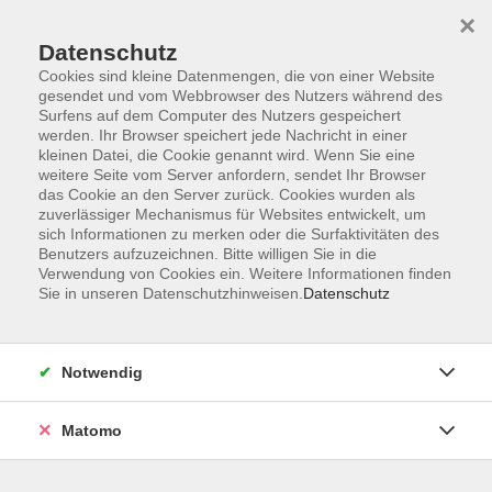
Startseite
Programm
Sprachen lernen
Ermäßigungen
×
Informationen
vhs-Sinfonieorchester
Über uns
Kontakt
Datenschutz
Cookies sind kleine Datenmengen, die von einer Website
gesendet und vom Webbrowser des Nutzers während des
Surfens auf dem Computer des Nutzers gespeichert
werden. Ihr Browser speichert jede Nachricht in einer
kleinen Datei, die Cookie genannt wird. Wenn Sie eine
weitere Seite vom Server anfordern, sendet Ihr Browser
Skip to main content
das Cookie an den Server zurück. Cookies wurden als
zuverlässiger Mechanismus für Websites entwickelt, um
sich Informationen zu merken oder die Surfaktivitäten des
Der Kurs konnte nicht gefunden werden.
Benutzers aufzuzeichnen. Bitte willigen Sie in die
Verwendung von Cookies ein. Weitere Informationen finden
Sie in unseren Datenschutzhinweisen.
Datenschutz
AGB
Notwendig
Datenschutzerklärung
Impressum
Matomo
Widerruf