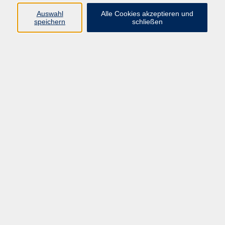
Auswahl
Alle Cookies akzeptieren und
speichern
schließen
Geschäftsstelle Mettmann
Schwarzbachstraße 28
40822 Mettmann
info@vhs-mettmann.de
Tel: (0 21 04) 13 92-0
Fax: (0 21 04) 13 92 92