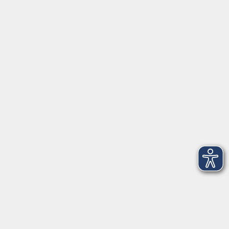
Schulstraße 7
42489 Wülfrath
info@vhs-mettmann.de
Tel: (0 20 58) 91 00 24
Fax: (0 20 14) 13 92 92