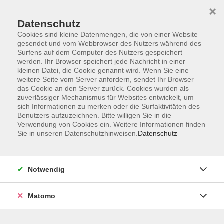
Startseite
Programm
Sprachen lernen
Ermäßigungen
×
Informationen
vhs-Sinfonieorchester
Über uns
Kontakt
Datenschutz
Cookies sind kleine Datenmengen, die von einer Website
gesendet und vom Webbrowser des Nutzers während des
Surfens auf dem Computer des Nutzers gespeichert
werden. Ihr Browser speichert jede Nachricht in einer
kleinen Datei, die Cookie genannt wird. Wenn Sie eine
weitere Seite vom Server anfordern, sendet Ihr Browser
Skip to main content
das Cookie an den Server zurück. Cookies wurden als
zuverlässiger Mechanismus für Websites entwickelt, um
sich Informationen zu merken oder die Surfaktivitäten des
Der Kurs konnte nicht gefunden werden.
Benutzers aufzuzeichnen. Bitte willigen Sie in die
Verwendung von Cookies ein. Weitere Informationen finden
Sie in unseren Datenschutzhinweisen.
Datenschutz
AGB
Notwendig
Datenschutzerklärung
Impressum
Matomo
Widerruf