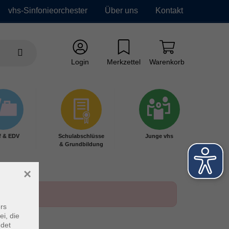
vhs-Sinfonieorchester
Über uns
Kontakt
Login
Merkzettel
Warenkorb
f & EDV
Schulabschlüsse
Junge vhs
& Grundbildung
×
rs
ei, die
ndet