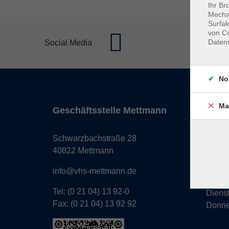
Ihr Br
Mechan
Surfak
von Co
Daten
Social Media
No
Ma
Geschäftsstelle Mettmann
Öffnun
Monta
Schwarzbachstraße 28
Donne
40822 Mettmann
Freita
info@vhs-mettmann.de
Tel: (0 21 04) 13 92-0
Diens
Fax: (0 21 04) 13 92 92
Donne