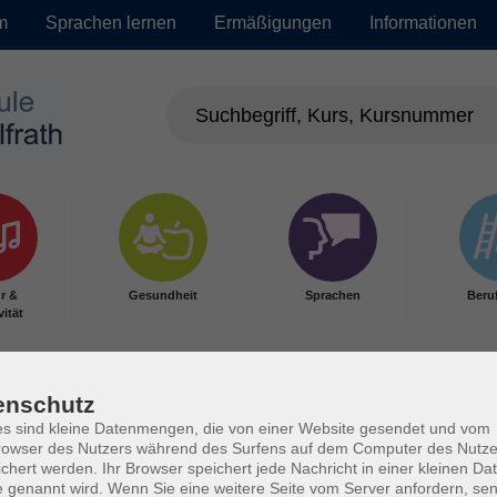
m
Sprachen lernen
Ermäßigungen
Informationen
r &
Gesundheit
Sprachen
Beru
vität
enschutz
s sind kleine Datenmengen, die von einer Website gesendet und vom
owser des Nutzers während des Surfens auf dem Computer des Nutze
chert werden. Ihr Browser speichert jede Nachricht in einer kleinen Dat
 genannt wird. Wenn Sie eine weitere Seite vom Server anfordern, se