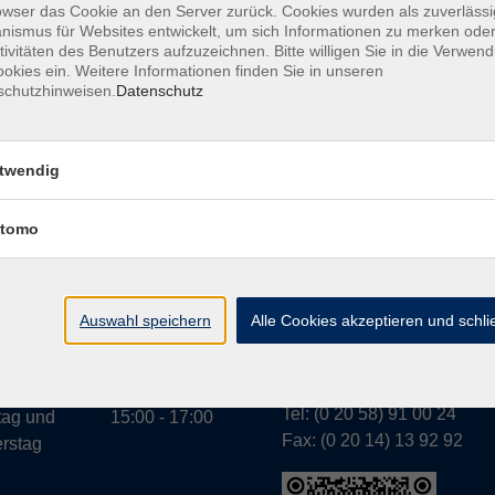
owser das Cookie an den Server zurück. Cookies wurden als zuverlässi
ismus für Websites entwickelt, um sich Informationen zu merken oder
tivitäten des Benutzers aufzuzeichnen. Bitte willigen Sie in die Verwen
okies ein. Weitere Informationen finden Sie in unseren
A
schutzhinweisen.
Datenschutz
twendig
tomo
Geschäftsstelle Wülfr
gszeiten:
g bis
07:30 - 13:00
Schulstraße 7
rstag
Auswahl speichern
Alle Cookies akzeptieren und schl
42489 Wülfrath
g
07:30 - 11:00
info@vhs-mettmann.de
Tel: (0 20 58) 91 00 24
tag und
15:00 - 17:00
Fax: (0 20 14) 13 92 92
rstag