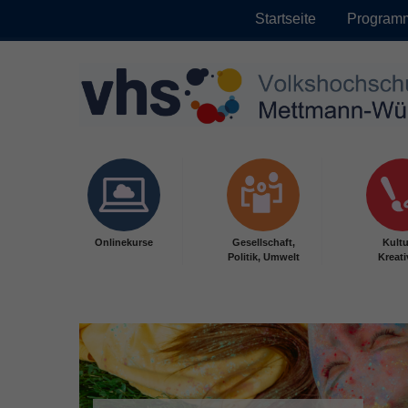
Startseite
Program
Skip to main content
Onlinekurse
Gesellschaft,
Kultu
Politik, Umwelt
Kreati