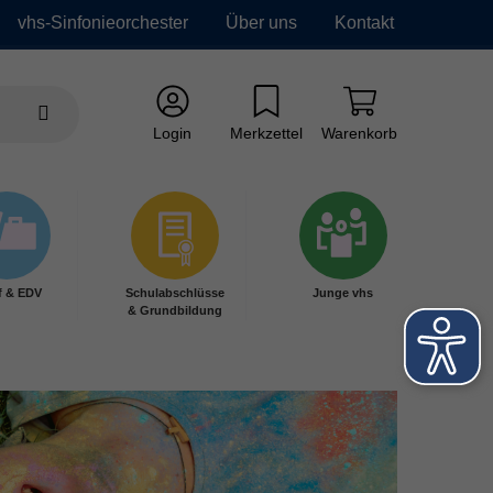
vhs-Sinfonieorchester
Über uns
Kontakt
Login
Merkzettel
Warenkorb
f & EDV
Schulabschlüsse
Junge vhs
& Grundbildung