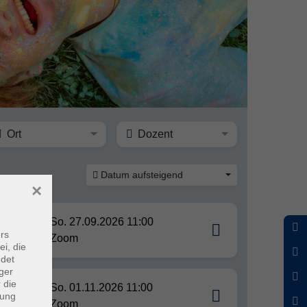
Ort
Dozent
Datum aufsteigend
×
So. 27.09.2026 11:00
rs
Zoom
ei, die
ndet
ger
 die
ldern
So. 01.11.2026 11:00
dung
Zoom