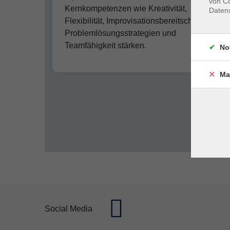
von Co
Kernkompetenzen wie Kreativität,
Daten
Flexibilität, Improvisationsbereitschaft,
Problemlösungsstrategien und
Teamfähigkeit stärken.
No
Ma
Social Media