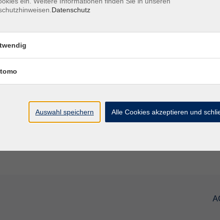
okies ein. Weitere Informationen finden Sie in unseren
schutzhinweisen.
Datenschutz
vhs.KinderUni: Orcas, die geschicktest
Jäger der Meere
twendig
tomo
vhs.KinderUni: Achtung, Sternschnupp
Auswahl speichern
Alle Cookies akzeptieren und schl
A