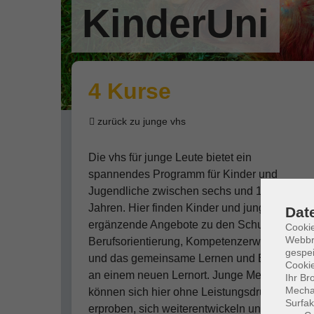
KinderUni
4 Kurse
zurück zu junge vhs
Die vhs für junge Leute bietet ein
spannendes Programm für Kinder und
Jugendliche zwischen sechs und 16
Jahren. Hier finden Kinder und junge Leute
Dat
ergänzende Angebote zu den Schulfächern:
Cookie
Webbr
Berufsorientierung, Kompetenzerweiterung
gespei
und das gemeinsame Lernen und Erleben
Cookie
an einem neuen Lernort. Junge Menschen
Ihr Br
Mechan
können sich hier ohne Leistungsdruck
Surfak
erproben, sich weiterentwickeln und ihre