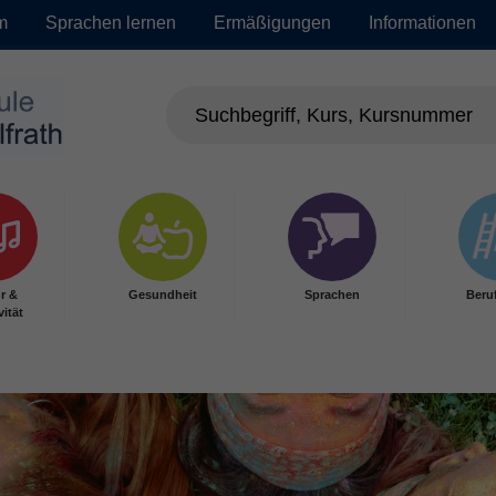
m
Sprachen lernen
Ermäßigungen
Informationen
r &
Gesundheit
Sprachen
Beru
vität